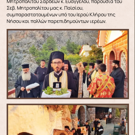
Μητροπολίτου Σάρδεων κ. Ευαγγέλου, παρουσία του
Σεβ. Μητροπολίτου μας κ. Παϊσίου,
συμπαραστατουμένων υπό του Ιερού Κλήρου της
Νήσου και πολλών παρεπιδημούντων ιερέων.