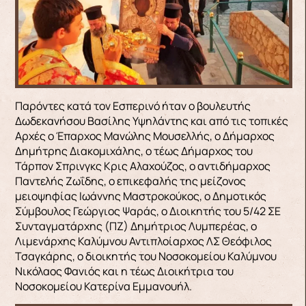
Παρόντες κατά τον Εσπερινό ήταν ο βουλευτής
Δωδεκανήσου Βασίλης Υψηλάντης και από τις τοπικές
Αρχές ο Έπαρχος Μανώλης Μουσελλής, ο Δήμαρχος
Δημήτρης Διακομιχάλης, ο τέως Δήμαρχος του
Τάρπον Σπρινγκς Κρις Αλαχούζος, ο αντιδήμαρχος
Παντελής Ζωΐδης, ο επικεφαλής της μείζονος
μειοψηφίας Ιωάννης Μαστροκούκος, ο Δημοτικός
Σύμβουλος Γεώργιος Ψαράς, ο Διοικητής του 5/42 ΣΕ
Συνταγματάρχης (ΠΖ) Δημήτριος Λυμπερέας, ο
Λιμενάρχης Καλύμνου Αντιπλοίαρχος ΛΣ Θεόφιλος
Τσαγκάρης, ο διοικητής του Νοσοκομείου Καλύμνου
Νικόλαος Φανιός και η τέως Διοικήτρια του
Νοσοκομείου Κατερίνα Εμμανουήλ.