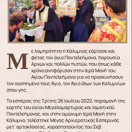
Με λαμπρότητα η Κάλυμνος εόρτασε και
φέτος τον άγιο Παντελεήμονα, παρουσία
Αρχών και πολλών πιστών, που όπως κάθε
χρόνο ανηφόρισαν στην Ιερά Μονή του
Αγίου Παντελεήμονα για να προσκυνήσουν
τον αγαπημένο τους Άγιο, τον Άγιο όλων των Καλυμνίων
όπου γης.
Το εσπέρας της Τρίτης 26 Ιουλίου 2022, παραμονή της
εορτής του αγίου Μεγαλομάρτυρος και Ιαματικού
Παντελεήμονος, και στην ομώνυμη Ιερά Μονή στην
Κάλυμνο, τελέστηκε Μέγας Αρχιερατικός Εσπερινός
μετ’ αρτοκλασίας, χοροστατούντος του Σεβ.