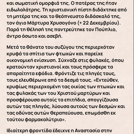
και σωματική ομορφιά της. Ο πατέρας της ήταν
ειδωλολάτρης. Τη χριστιανική πίστη διδάχτηκε από
τη μητέρα της και το θεόπνευστο διδάσκαλό της,
τον άγιο Μάρτυρα Χρυσογόνο (+ 22 Δεκεμβρίου).
Παρά τη θέλησή της παντρεύτηκε τον Πούπλιο,
άντρα άσωτο και ασεβή.
Μετά το θάνατο του συζύγου της περιερχόταν
κρυφά τα σπίτια των φτωχών και παρείχε
οικονομική ενίσχυση. Σύχναζε στις φυλακές, όπου
κρατούνταν χριστιανοί και τους πρόσφερε τα
απαραίτητα εφόδια. Φρόντιζε τις πληγές τους,
τους ελευθέρωνε από τα δεσμά τους. «Εντεύθεν,
κρυφίως περιερχομένη τας οικίας των πτωχών και
τας φυλακάς των του Χριστού μαρτύρων και
προσφέρουσα αυτοίς τα επιτήδια, σπογγίζουσα
αυτών τας πληγάς, λύουσα αυτούς των δεσμών και
τας οδύνας αυτών θεραπεύουσα, επωμάσθη εκ
τούτου φαρμακολύτρια».
Ιδιαίτερη φροντίδα έδειχνε η Αναστασία στην