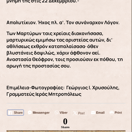
μνήμη της στις 22 Δεκεμβρίου.-
Απολυτίκιον. Ήχος πλ. α’. Τον συνάναρχον Λόγον.
Των Μαρτύρων ταις χρείαις διακονήσασα,
μαρτυρικώς εμιμήσω τας αριστείας αυτών, δι’
αθλήσεως εχθρόν καταπαλαίσασα· όθεν
βλυστάνεις δαψιλώς, χάριν άφθονον αεί.
Αναστασία Θεόφρον, τοις προσιούσιν εκ πόθου, τη
αρωγή της προστασίας σου.
Επιμέλεια-Φωτογραφίες: Γεώργιος Ι. Χρυσούλης,
Γραμματεύς Ιεράς Μητροπόλεως
Messenger
Viber
Email
Print
Post
Share
0
Shares