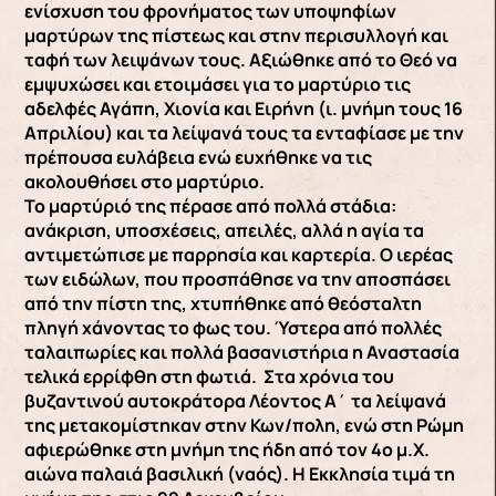
ενίσχυση του φρονήματος των υποψηφίων
μαρτύρων της πίστεως και στην περισυλλογή και
ταφή των λειψάνων τους. Αξιώθηκε από το Θεό να
εμψυχώσει και ετοιμάσει για το μαρτύριο τις
αδελφές Αγάπη, Χιονία και Ειρήνη (ι. μνήμη τους 16
Απριλίου) και τα λείψανά τους τα ενταφίασε με την
πρέπουσα ευλάβεια ενώ ευχήθηκε να τις
ακολουθήσει στο μαρτύριο.
Το μαρτύριό της πέρασε από πολλά στάδια:
ανάκριση, υποσχέσεις, απειλές, αλλά η αγία τα
αντιμετώπισε με παρρησία και καρτερία. Ο ιερέας
των ειδώλων, που προσπάθησε να την αποσπάσει
από την πίστη της, χτυπήθηκε από θεόσταλτη
πληγή χάνοντας το φως του. Ύστερα από πολλές
ταλαιπωρίες και πολλά βασανιστήρια η Αναστασία
τελικά ερρίφθη στη φωτιά. Στα χρόνια του
βυζαντινού αυτοκράτορα Λέοντος Α΄ τα λείψανά
της μετακομίστηκαν στην Κων/πολη, ενώ στη Ρώμη
αφιερώθηκε στη μνήμη της ήδη από τον 4ο μ.Χ.
αιώνα παλαιά βασιλική (ναός). Η Εκκλησία τιμά τη