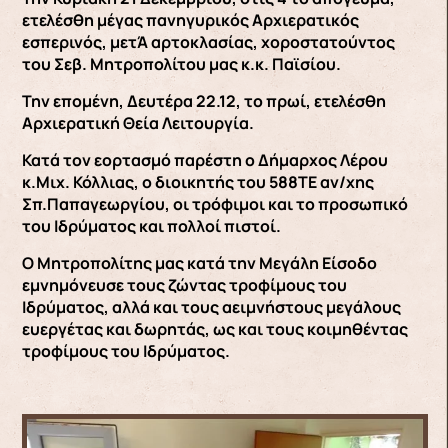
ετελέσθη μέγας πανηγυρικός Αρχιερατικός
εσπερινός, μετΆ αρτοκλασίας, χοροστατούντος
του Σεβ. Μητροπολίτου μας κ.κ. Παϊσίου.
Την επομένη, Δευτέρα 22.12, το πρωί, ετελέσθη
Αρχιερατική Θεία Λειτουργία.
Κατά τον εορτασμό παρέστη ο Δήμαρχος Λέρου
κ.Μιχ. Κόλλιας, ο διοικητής του 588ΤΕ αν/χης
Σπ.Παπαγεωργίου, οι τρόφιμοι και το προσωπικό
του Ιδρύματος και πολλοί πιστοί.
Ο Μητροπολίτης μας κατά την Μεγάλη Είσοδο
εμνημόνευσε τους ζώντας τροφίμους του
Ιδρύματος, αλλά και τους αειμνήστους μεγάλους
ευεργέτας και δωρητάς, ως και τους κοιμηθέντας
τροφίμους του Ιδρύματος.