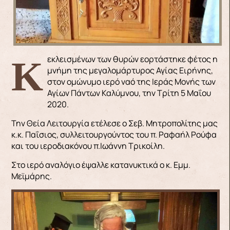
Κεκλεισμένων των θυρών εορτάστηκε φέτος η
μνήμη της μεγαλομάρτυρος Αγίας Ειρήνης,
στον ομώνυμο ιερό ναό της Ιεράς Μονής των
Αγίων Πάντων Καλύμνου, την Τρίτη 5 Μαΐου
2020.
Την Θεία Λειτουργία ετέλεσε ο Σεβ. Μητροπολίτης μας
κ.κ. Παΐσιος, συλλειτουργούντος του π. Ραφαήλ Ρούφα
και του ιεροδιακόνου π.Ιωάννη Τρικοίλη.
Στο ιερό αναλόγιο έψαλλε κατανυκτικά ο κ. Εμμ.
Μεϊμάρης.