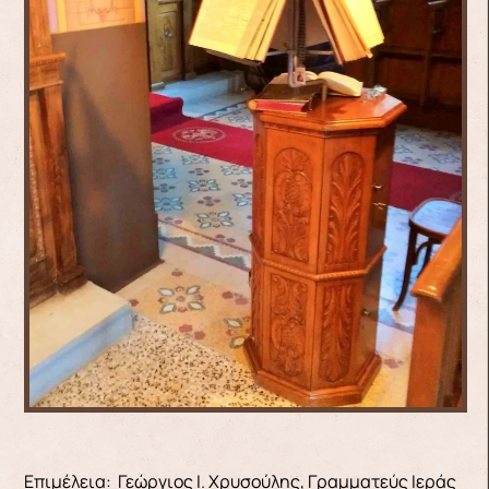
Επιμέλεια: Γεώργιος Ι. Χρυσούλης, Γραμματεύς Ιεράς