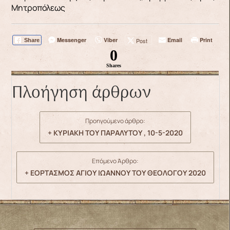
Μητροπόλεως
Messenger
Viber
Email
Print
Post
Share
0
Shares
Πλοήγηση άρθρων
Προηγούμενο άρθρο:
+ ΚΥΡΙΑΚΗ ΤΟΥ ΠΑΡΑΛΥΤΟΥ , 10-5-2020
Επόμενο Άρθρο:
+ ΕΟΡΤΑΣΜΟΣ ΑΓΙΟΥ ΙΩΑΝΝΟΥ ΤΟΥ ΘΕΟΛΟΓΟΥ 2020