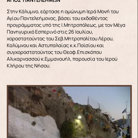
ΑΓΙΟΣ ΠΑΝΤΕΛΕΗΜΩΝ
Στην Κάλυμνο, εόρτασε η ομώνυμη Ιερά Μονή του
Αγίου Παντελεήμονος, βάσει του εκδοθέντος
προγράμματος υπό της Ι.Μητροπόλεως, με τον Μέγα
Πανηγυρικό Εσπερινό στις 26 Ιουλίου,
χοροστατούντος του Σεβ.Μητροπολίτου Λέρου,
Καλύμνου και Αστυπαλαίας κ.κ.Παϊσίου και
συγχοροστατούντος του Θεοφ.Επισκόπου
Αλικαρνασσού κ.Εμμανουήλ, παρουσία του Ιερού
Κλήρου της Νήσου.