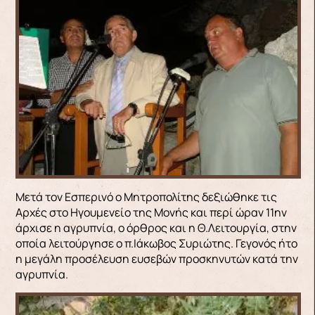
Μετά τον Εσπερινό ο Μητροπολίτης δεξιώθηκε τις
Αρχές στο Ηγουμενείο της Μονής και περί ώραν 11ην
άρχισε η αγρυπνία, ο όρθρος και η Θ.Λειτουργία, στην
οποία λειτούργησε ο π.Ιάκωβος Συριώτης. Γεγονός ήτο
η μεγάλη προσέλευση ευσεβών προσκηνυτών κατά την
αγρυπνία.