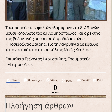
Τους χορούς των ψαλτών ελάμπρυναν ο εξ’ Αθηνών
μουσικολογιώτατος κ.Γ.Λαμπρόπουλος και ο ρέκτης
της βυζαντινής μουσικής δημοδιδάσκαλος
κ.Ποσειδώνας Ζαίρης, εις την αγρυπνία δε έψαλλε
κατανυκτικότατα ο ιεροψάλτης Μικές Κουλιάς.
Επιμέλεια Γεώργιος Ι.Χρυσούλης, Γραμματεύς
Ι.Μητροπόλεως
Messenger
Viber
Email
Print
Post
Share
0
Shares
Πλοήγηση άρθρων