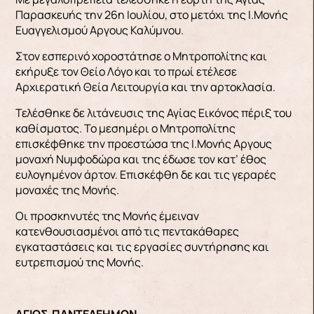
Παρασκευής την 26η Ιουλίου, στο μετόχι της Ι.Μονής
Ευαγγελισμού Aργους Καλύμνου.
Στον εσπερινό χοροστάτησε ο Μητροπολίτης και
εκήρυξε τον Θείο Λόγο και το πρωί ετέλεσε
Αρχιερατική Θεία Λειτουργία και την αρτοκλασία.
Τελέσθηκε δε λιτάνευσις της Αγίας Εικόνος πέριξ του
καθίσματος. Το μεσημέρι ο Μητροπολίτης
επισκέφθηκε την προεστώσα της Ι.Μονής Aργους
μοναχή Νυμφοδώρα και της έδωσε τον κατ’ έθος
ευλογημένον άρτον. Επισκέφθη δε και τις γεραρές
μοναχές της Μονής.
Οι προσκηνυτές της Μονής έμειναν
κατενθουσιασμένοι από τις πεντακάθαρες
εγκαταστάσεις και τις εργασίες συντήρησης και
ευτρεπισμού της Μονής.