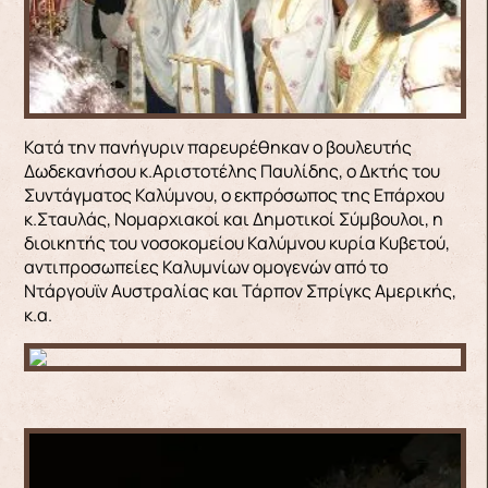
Κατά την πανήγυριν παρευρέθηκαν ο βουλευτής
Δωδεκανήσου κ.Αριστοτέλης Παυλίδης, ο Δκτής του
Συντάγματος Καλύμνου, ο εκπρόσωπος της Επάρχου
κ.Σταυλάς, Νομαρχιακοί και Δημοτικοί Σύμβουλοι, η
διοικητής του νοσοκομείου Καλύμνου κυρία Κυβετού,
αντιπροσωπείες Καλυμνίων ομογενών από το
Ντάργουϊν Αυστραλίας και Τάρπον Σπρίγκς Αμερικής,
κ.α.