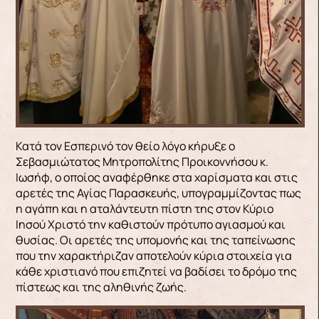
Κατά τον Εσπερινό τον θείο λόγο κήρυξε ο
Σεβασμιώτατος Μητροπολίτης Προικοννήσου κ.
Ιωσήφ, ο οποίος αναφέρθηκε στα χαρίσματα και στις
αρετές της Αγίας Παρασκευής, υπογραμμίζοντας πως
η αγάπη και η αταλάντευτη πίστη της στον Κύριο
Ιησού Χριστό την καθιστούν πρότυπο αγιασμού και
θυσίας. Οι αρετές της υπομονής και της ταπείνωσης
που την χαρακτήριζαν αποτελούν κύρια στοιχεία για
κάθε χριστιανό που επιζητεί να βαδίσει το δρόμο της
πίστεως και της αληθινής ζωής.