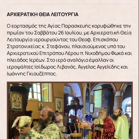
ΑΡΧΙΕΡΑΤΙΚΗ ΘΕΙΑ ΛΕΙΤΟΥΡΓΙΑ
Ο εορτασμός της Αγίας Παρασκευής κορυφώθηκε την
πρωΐαν του Σαββάτου 26 Ιουλίου, με Αρχιερατική Θεία
Λειτουργία ιερουργούντος του Θεοφ. Επισκόπου
Στρατονικείας κ. Στεφάνου, πλαισιούμενος υπό του
Αρχιερατικού Επιτρόπου Λέρου π. Νικοδήμου Φωκά και
πλειάδος Ιερέων. Στο ιερό αναλόγιο έψαλλαν οι
ιεροψάλτες Ισίδωρος Λιβανός, Άγγελος Αγγελίδης και
Ιωάννης Γκιουζέππος.