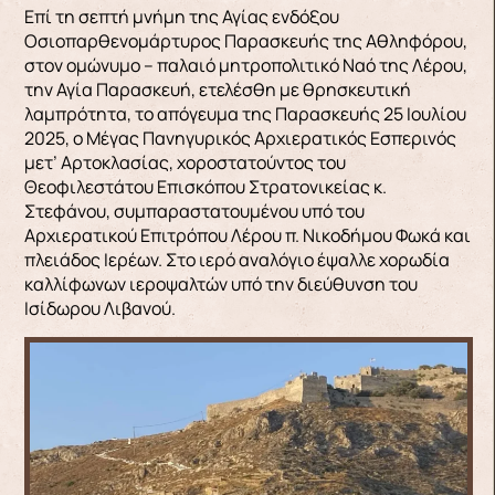
Επί τη σεπτή μνήμη της Αγίας ενδόξου
Οσιοπαρθενομάρτυρος Παρασκευής της Αθληφόρου,
στον ομώνυμο – παλαιό μητροπολιτικό Ναό της Λέρου,
την Αγία Παρασκευή, ετελέσθη με θρησκευτική
λαμπρότητα, το απόγευμα της Παρασκευής 25 Ιουλίου
2025, ο Μέγας Πανηγυρικός Αρχιερατικός Εσπερινός
μετ’ Αρτοκλασίας, χοροστατούντος του
Θεοφιλεστάτου Επισκόπου Στρατονικείας κ.
Στεφάνου, συμπαραστατουμένου υπό του
Αρχιερατικού Επιτρόπου Λέρου π. Νικοδήμου Φωκά και
πλειάδος Ιερέων. Στο ιερό αναλόγιο έψαλλε χορωδία
καλλίφωνων ιεροψαλτών υπό την διεύθυνση του
Ισίδωρου Λιβανού.