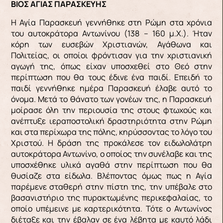
ΒΙΟΣ ΑΓΙΑΣ ΠΑΡΑΣΚΕΥΗΣ
Η Αγία Παρασκευή γεννήθηκε στη Ρώμη στα χρόνια
του αυτοκράτορα Αντωνίνου (138 – 160 μ.Χ.). Ήταν
κόρη των ευσεβών Χριστιανών, Αγάθωνα και
Πολιτείας, οι οποίοι φρόντισαν για την χριστιανική
αγωγή της, όπως είχαν υποσχεθεί στο Θεό στην
περίπτωση που θα τους έδινε ένα παιδί. Επειδή το
παιδί γεννήθηκε ημέρα Παρασκευή έλαβε αυτό το
όνομα. Μετά το θάνατο των γονέων της, η Παρασκευή
μοίρασε όλη την περιουσία της στους φτωχούς και
ανέπτυξε ιεραποστολική δραστηριότητα στην Ρώμη
και στα περίχωρα της πόλης, κηρύσσοντας το λόγο του
Χριστού. Η δράση της προκάλεσε τον ειδωλολάτρη
αυτοκράτορα Αντωνίνο, ο οποίος την συνέλαβε και της
υποσχέθηκε υλικά αγαθά στην περίπτωση που θα
θυσίαζε στα είδωλα. Βλέποντας όμως πως η Αγία
παρέμενε σταθερή στην πίστη της, την υπέβαλε στο
βασανιστήριο της πυρακτωμένης περικεφαλαίας, το
οποίο υπέμεινε με καρτερικότητα. Τότε ο Αντωνίνος
διέταξε και την έβαλαν σε ένα λέβητα με καυτό λάδι