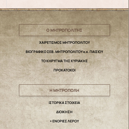
Ο ΜΗΤΡΟΠΟΛΙΤΗΣ
ΧΑΙΡΕΤΙΣΜΟΣ ΜΗΤΡΟΠΟΛΙΤΟΥ
ΒΙΟΓΡΑΦΙΚΟ ΣΕΒ. ΜΗΤΡΟΠΟΛΙΤΟΥ κ.κ. ΠΑΙΣΙΟΥ
ΤΟ ΚΗΡΥΓΜΑ ΤΗΣ ΚΥΡΙΑΚΗΣ
ΠΡΟΚΑΤΟΧΟΙ
Η ΜΗΤΡΟΠΟΛΗ
IΣΤΟΡΙΚΑ ΣΤΟΙΧΕΙΑ
ΔΙΟΙΚΗΣΗ
+ ΕΝΟΡΙΕΣ ΛΕΡΟΥ