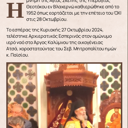
Η μνήμη της Αγίας Σκέπης της Υπεραγίας
Θεοτόκου εν Βλαχερνώ καθιερώθηκε από το
1952 όπως εορτάζεται με την επέτειο του ΌΧΙ
στις 28 Οκτωβρίου.
Το εσπέρας της Κυριακής 27 Οκτωβρίου 2024,
τελέστηκε Αρχιερατικός Εσπερινός στον ομώνυμο
ιερό ναό στο Άργος Καλύμνου της οικογένειας
Ατσά, χοροστατούντος του Σεβ. Μητροπολίτου ημών
κ. Παϊσίου.