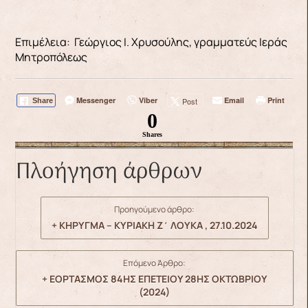
Επιμέλεια: Γεώργιος Ι. Χρυσούλης, γραμματεύς Ιεράς
Μητροπόλεως
Messenger
Viber
Email
Print
Post
Share
0
Shares
Πλοήγηση άρθρων
Προηγούμενο άρθρο:
+ ΚΗΡΥΓΜΑ – ΚΥΡΙΑΚΗ Ζ΄ ΛΟΥΚΑ , 27.10.2024
Επόμενο Άρθρο:
+ ΕΟΡΤΑΣΜΟΣ 84ΗΣ ΕΠΕΤΕΙΟΥ 28ΗΣ ΟΚΤΩΒΡΙΟΥ
(2024)