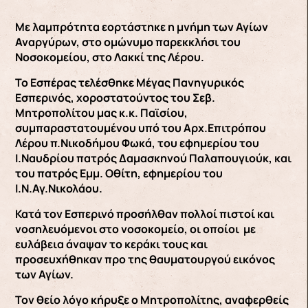
Με λαμπρότητα εορτάστηκε η μνήμη των Αγίων
Αναργύρων, στο ομώνυμο παρεκκλήσι του
Νοσοκομείου, στο Λακκί της Λέρου.
Το Εσπέρας τελέσθηκε Μέγας Πανηγυρικός
Εσπερινός, χοροστατούντος του Σεβ.
Μητροπολίτου μας κ.κ. Παϊσίου,
συμπαραστατουμένου υπό του Αρχ.Επιτρόπου
Λέρου π.Νικοδήμου Φωκά, του εφημερίου του
Ι.Ναυδρίου πατρός Δαμασκηνού Παλαπουγιούκ, και
του πατρός Εμμ. Οθίτη, εφημερίου του
Ι.Ν.Αγ.Νικολάου.
Κατά τον Εσπερινό προσήλθαν πολλοί πιστοί και
νοσηλευόμενοι στο νοσοκομείο, οι οποίοι με
ευλάβεια άναψαν το κεράκι τους και
προσευχήθηκαν προ της θαυματουργού εικόνος
των Αγίων.
Τον θείο λόγο κήρυξε ο Μητροπολίτης, αναφερθείς