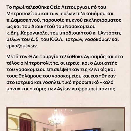
Το πρωί τελέσθηκε Θεία Λειτουργία υπό του
Μητροπολίτου και των ιερέων π.Νικοδήμου και
π.Δαμασκηνού, παρουσία πυκνού εκκλησιάσματος,
ως και του Διοικητού του Νοσοκομείου
κ.Δημ.Καρανικόλα, του υποδιοικητού κ. Ι.Αντάρτη,
μελών του Δ.Σ. του Κ.Θ.Λ., ιατρών, νοσοκόμων και
εργαζομένων.
Μετά την Θ.Λειτουργία τελέσθηκε Αγιασμός και στο
τέλος ο Μητροπολίτης, οι ιερείς, και ο Διοικητής
του νοσοκομείου επισκέφθηκαν τις κλινικές και
τους θαλάμους του νοσοκομείου και ευχήθηκαν
στο ιατρικό και νοσηλευτικό προσωπικό «καλό
μήνα» και η χάρις των Αγίων να φρουρεί πάντας.