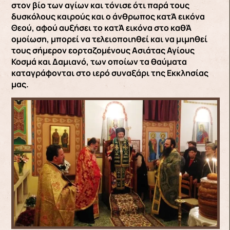
στον βίο των αγίων και τόνισε ότι παρά τους
δυσκόλους καιρούς και ο άνθρωπος κατΆ εικόνα
Θεού, αφού αυξήσει το κατΆ εικόνα στο καθΆ
ομοίωση, μπορεί να τελειοποιηθεί και να μιμηθεί
τους σήμερον εορταζομένους Ασιάτας Αγίους
Κοσμά και Δαμιανό, των οποίων τα θαύματα
καταγράφονται στο ιερό συναξάρι της Εκκλησίας
μας.