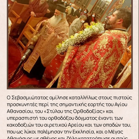
Ο Σεβασμιώτατος ομίλησε καταλλήλως στους πιστούς
προσκυνητές περί της σημαντικής εορτής του Αγίου
Αθανασίου, του «Στύλου της Ορθοδοξίας» και
υπερασπιστή του ορθοδόξου δόγματος έναντι των
κακοδοξιών του αιρετικού Αρείου και των οπαδών του,
που ως λύκοι πολέμησαν την Εκκλησία, και ο Μέγας
Αθανάσιος με σθένος και ζήλο κατατρόπωσε αυτούς.