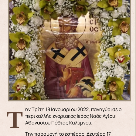
Την Τρίτη 18 Ιανουαρίου 2022, πανηγύρισε ο
περικαλλής ενοριακός Ιερός Ναός Αγίου
Αθανασίου Πόθιας Καλύμνου.
Την παραμονή το εσπέρας, Δευτέρα 17