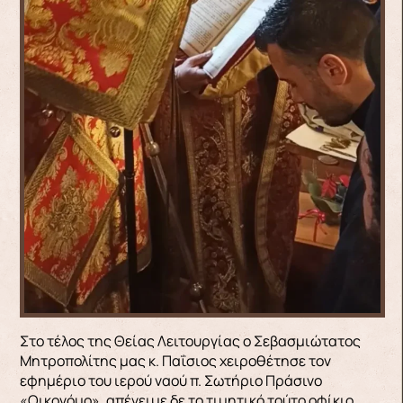
Στο τέλος της Θείας Λειτουργίας ο Σεβασμιώτατος
Μητροπολίτης μας κ. Παΐσιος χειροθέτησε τον
εφημέριο του ιερού ναού π. Σωτήριο Πράσινο
«Οικονόμο», απένειμε δε το τιμητικό τούτο οφίκιο