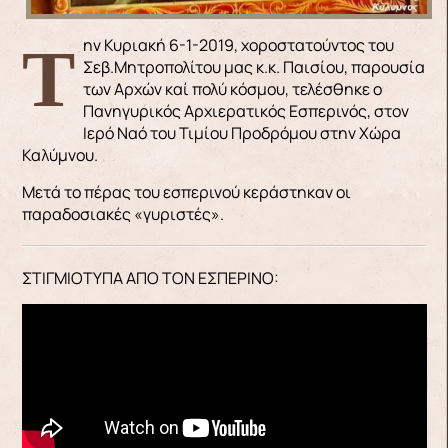
Την Κυριακή 6-1-2019, χοροστατούντος του
Σεβ.Μητροπολίτου μας κ.κ. Παισίου, παρουσία
των Αρχών καί πολύ κόσμου, τελέσθηκε ο
Πανηγυρικός Αρχιερατικός Εσπερινός, στον
Ιερό Ναό του Τιμίου Προδρόμου στην Χώρα
Καλύμνου.
Μετά το πέρας του εσπερινού κεράστηκαν οι
παραδοσιακές «γυριστές».
ΣΤΙΓΜΙΟΤΥΠΑ ΑΠΟ ΤΟΝ ΕΣΠΕΡΙΝΟ: