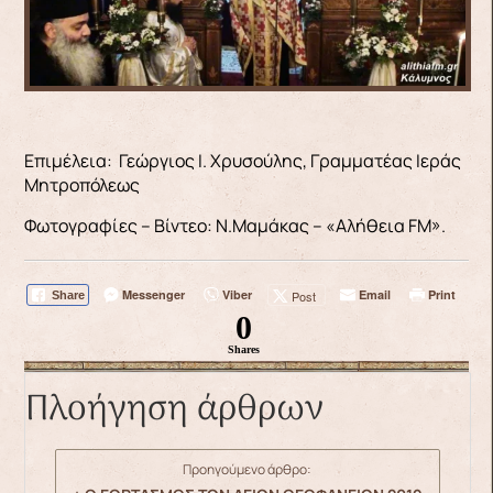
Επιμέλεια: Γεώργιος Ι. Χρυσούλης, Γραμματέας Ιεράς
Μητροπόλεως
Φωτογραφίες – Βίντεο: Ν.Μαμάκας – «Αλήθεια FM».
Messenger
Viber
Email
Print
Post
Share
0
Shares
Πλοήγηση άρθρων
Προηγούμενο άρθρο: