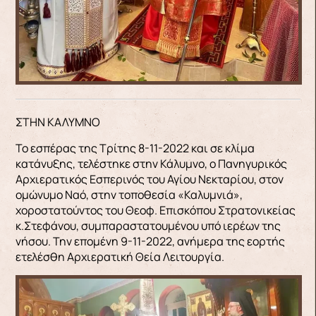
ΣΤΗΝ ΚΑΛΥΜΝΟ
Το εσπέρας της Τρίτης 8-11-2022 και σε κλίμα
κατάνυξης, τελέστηκε στην Κάλυμνο, ο Πανηγυρικός
Αρχιερατικός Εσπερινός του Αγίου Νεκταρίου, στον
ομώνυμο Ναό, στην τοποθεσία «Καλυμνιά»,
χοροστατούντος του Θεοφ. Επισκόπου Στρατονικείας
κ.Στεφάνου, συμπαραστατουμένου υπό ιερέων της
νήσου. Την επομένη 9-11-2022, ανήμερα της εορτής
ετελέσθη Αρχιερατική Θεία Λειτουργία.