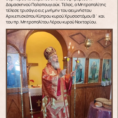
Δαμασκηνού Παλαπουγιούκ. Τέλος, ο Μητροπολίτης
τέλεσε τρισάγιο εις μνήμην του αειμνήστου
Αρχιεπισκόπου Κύπρου κυρού Χρυσοστόμου Β΄ και
του πρ. Μητροπολίτου Λέρου κυρού Νεκταρίου.