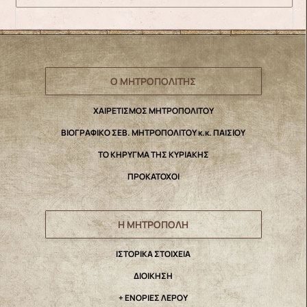
Ο ΜΗΤΡΟΠΟΛΙΤΗΣ
ΧΑΙΡΕΤΙΣΜΟΣ ΜΗΤΡΟΠΟΛΙΤΟΥ
ΒΙΟΓΡΑΦΙΚΟ ΣΕΒ. ΜΗΤΡΟΠΟΛΙΤΟΥ κ.κ. ΠΑΙΣΙΟΥ
ΤΟ ΚΗΡΥΓΜΑ ΤΗΣ ΚΥΡΙΑΚΗΣ
ΠΡΟΚΑΤΟΧΟΙ
Η ΜΗΤΡΟΠΟΛΗ
IΣΤΟΡΙΚΑ ΣΤΟΙΧΕΙΑ
ΔΙΟΙΚΗΣΗ
+ ΕΝΟΡΙΕΣ ΛΕΡΟΥ