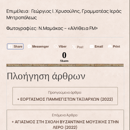
Επιμέλεια: Γεώργιος Ι. Χρυσούλης, Γραμματέας Ιεράς
Μητροπόλεως
Φωτογραφίες: Ν.Μαμάκας – «Αλήθεια FM»
Messenger
Viber
Email
Print
Post
Share
0
Shares
Πλοήγηση άρθρων
Προηγούμενο άρθρο:
+ ΕΟΡΤΑΣΜΟΣ ΠΑΜΜΕΓΙΣΤΩΝ ΤΑΞΙΑΡΧΩΝ (2022)
Επόμενο Άρθρο:
+ ΑΓΙΑΣΜΟΣ ΣΤΗ ΣΧΟΛΗ ΒΥΖΑΝΤΙΝΗΣ ΜΟΥΣΙΚΗΣ ΣΤΗΝ
ΛΕΡΟ (2022)