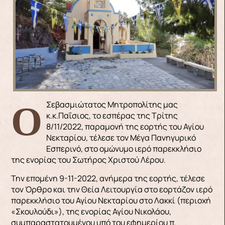
Ο Σεβασμιώτατος Μητροπολίτης μας
κ.κ.Παΐσιος, το εσπέρας της Τρίτης
8/11/2022, παραμονή της εορτής του Αγίου
Νεκταρίου, τέλεσε τον Μέγα Πανηγυρικό
Εσπερινό, στο ομώνυμο ιερό παρεκκλήσιο
της ενορίας του Σωτήρος Χριστού Λέρου.
Την επομένη 9-11-2022, ανήμερα της εορτής, τέλεσε
τον Όρθρο και την Θεία Λειτουργία στο εορτάζον ιερό
παρεκκλήσιο του Αγίου Νεκταρίου στο Λακκί (περιοχή
«Σκουλούδι»), της ενορίας Αγίου Νικολάου,
συμπαραστατουμένου υπό του εφημερίου π.