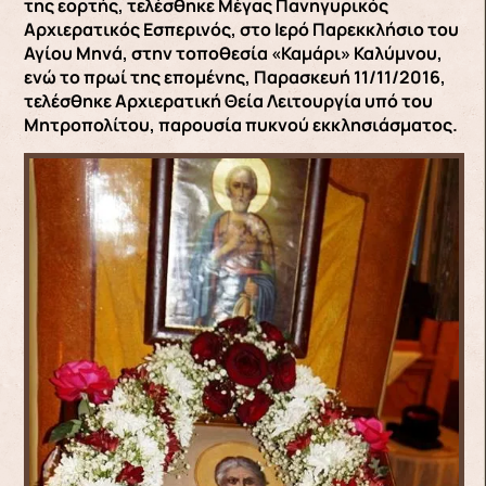
της εορτής, τελέσθηκε Μέγας Πανηγυρικός
Αρχιερατικός Εσπερινός, στο Ιερό Παρεκκλήσιο του
Αγίου Μηνά, στην τοποθεσία «Καμάρι» Καλύμνου,
ενώ το πρωί της επομένης, Παρασκευή 11/11/2016,
τελέσθηκε Αρχιερατική Θεία Λειτουργία υπό του
Μητροπολίτου, παρουσία πυκνού εκκλησιάσματος.