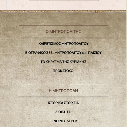
Ο ΜΗΤΡΟΠΟΛΙΤΗΣ
ΧΑΙΡΕΤΙΣΜΟΣ ΜΗΤΡΟΠΟΛΙΤΟΥ
ΒΙΟΓΡΑΦΙΚΟ ΣΕΒ. ΜΗΤΡΟΠΟΛΙΤΟΥ κ.κ. ΠΑΙΣΙΟΥ
ΤΟ ΚΗΡΥΓΜΑ ΤΗΣ ΚΥΡΙΑΚΗΣ
ΠΡΟΚΑΤΟΧΟΙ
Η ΜΗΤΡΟΠΟΛΗ
IΣΤΟΡΙΚΑ ΣΤΟΙΧΕΙΑ
ΔΙΟΙΚΗΣΗ
+ ΕΝΟΡΙΕΣ ΛΕΡΟΥ