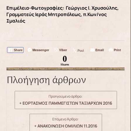
Επιμέλεια-Φωτογραφίες: Γεώργιος Ι. Χρυσούλης,
Γραμματεύς Ιεράς Μητροπόλεως, π.Κων/νος
Σμαλιός
Messenger
Viber
Email
Print
Post
Share
0
Shares
Πλοήγηση άρθρων
Προηγούμενο άρθρο:
+ ΕΟΡΤΑΣΜΟΣ ΠΑΜΜΕΓΙΣΤΩΝ ΤΑΞΙΑΡΧΩΝ 2016
Επόμενο Άρθρο:
+ ΑΝΑΚΟΙΝΩΣΗ ΟΜΙΛΙΩΝ 11.2016