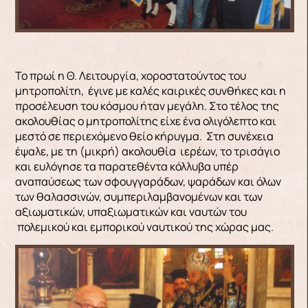
Το πρωί η Θ. Λειτουργία, χοροστατούντος του
μητροπολίτη, έγινε με καλές καιρικές συνθήκες και η
προσέλευση του κόσμου ήταν μεγάλη. Στο τέλος της
ακολουθίας ο μητροπολίτης είχε ένα ολιγόλεπτο και
μεστό σε περιεχόμενο θείο κήρυγμα. Στη συνέχεια
έψαλε, με τη (μικρή) ακολουθία ιερέων, το τρισάγιο
και ευλόγησε τα παρατεθέντα κόλλυβα υπέρ
αναπαύσεως των σφουγγαράδων, ψαράδων και όλων
των θαλασσινών, συμπεριλαμβανομένων και των
αξιωματικών, υπαξιωματικών και ναυτών του
πολεμικού και εμπορικού ναυτικού της χώρας μας.