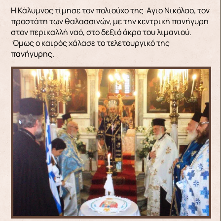
Η Κάλυμνος τίμησε τον πολιούχο της Aγιο Νικόλαο, τον
προστάτη των θαλασσινών, με την κεντρική πανήγυρη
στον περικαλλή ναό, στο δεξιό άκρο του λιμανιού.
Όμως ο καιρός χάλασε το τελετουργικό της
πανήγυρης.