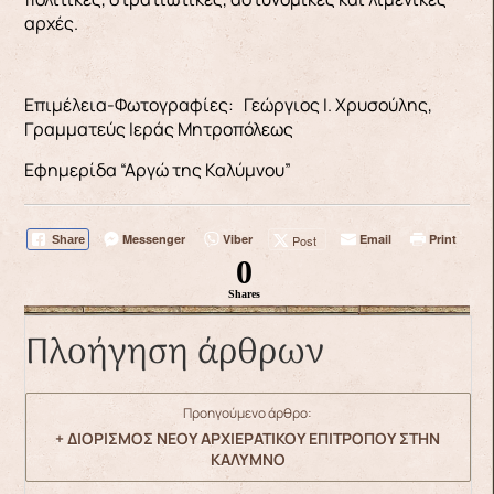
αρχές.
Επιμέλεια-Φωτογραφίες: Γεώργιος Ι. Χρυσούλης,
Γραμματεύς Ιεράς Μητροπόλεως
Εφημερίδα “Αργώ της Καλύμνου”
Messenger
Viber
Email
Print
Post
Share
0
Shares
Πλοήγηση άρθρων
Προηγούμενο άρθρο:
+ ΔΙΟΡΙΣΜΟΣ ΝΕΟΥ ΑΡΧΙΕΡΑΤΙΚΟΥ ΕΠΙΤΡΟΠΟΥ ΣΤΗΝ
ΚΑΛΥΜΝΟ