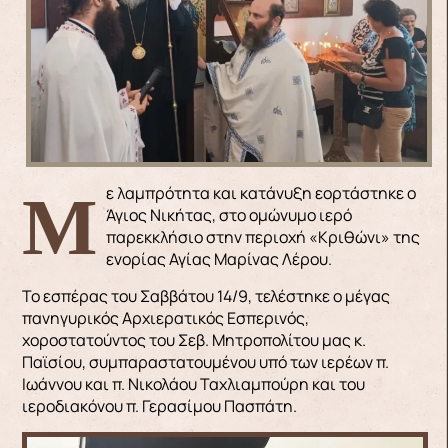
Με λαμπρότητα και κατάνυξη εορτάστηκε ο
Άγιος Νικήτας, στο ομώνυμο ιερό
παρεκκλήσιο στην περιοχή «Κριθώνι» της
ενορίας Αγίας Μαρίνας Λέρου.
Το εσπέρας του Σαββάτου 14/9, τελέστηκε ο μέγας
πανηγυρικός Αρχιερατικός Εσπερινός,
χοροστατούντος του Σεβ. Μητροπολίτου μας κ.
Παϊσίου, συμπαραστατουμένου υπό των ιερέων π.
Ιωάννου και π. Νικολάου Ταχλιαμπούρη και του
ιεροδιακόνου π. Γερασίμου Πασπάτη.