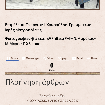
Επιμέλεια: Γεώργιος Ι. Χρυσούλης, Γραμματεύς
Ιεράς Μητροπόλεως
Φωτογραφίες-βίντεο: «Αλήθεια FM»-Ν.Μαμάκας-
Μ.Μέρης-Γ.Χλωρός
Messenger
Viber
Email
Print
Post
Share
0
Shares
Πλοήγηση άρθρων
Προηγούμενο άρθρο:
+ ΕΟΡΤΑΣΜΟΣ ΑΓΙΟΥ ΣΑΒΒΑ 2017