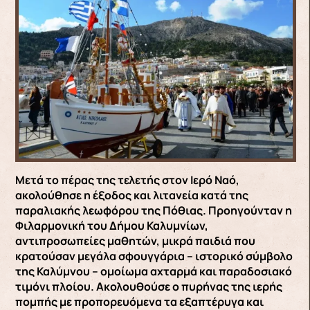
Μετά το πέρας της τελετής στον Ιερό Ναό,
ακολούθησε η έξοδος και λιτανεία κατά της
παραλιακής λεωφόρου της Πόθιας. Προηγούνταν η
Φιλαρμονική του Δήμου Καλυμνίων,
αντιπροσωπείες μαθητών, μικρά παιδιά που
κρατούσαν μεγάλα σφουγγάρια – ιστορικό σύμβολο
της Καλύμνου – ομοίωμα αχταρμά και παραδοσιακό
τιμόνι πλοίου. Ακολουθούσε ο πυρήνας της ιερής
πομπής με προπορευόμενα τα εξαπτέρυγα και