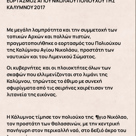
ΕΟΡΤΑΣΜΟΣ ΑΓΙΟΥ ΝΙΚΟΛΑΟΥ ΠΟΛΙΟΥΧΟΥ ΤΗΣ
ΚΑΛΥΜΝΟΥ 2017
Με μεγάλη λαμπρότητα και την συμμετοχή των
τοπικών Αρχών και πολλών πιστών,
πραγματοποιήθηκε ο εορτασμός του Πολιούχου
της Καλύμνου Αγίου Νικολάου, προστάτη των
ναυτικών και του Λιμενικού Σώματος.
Οι κυβερνήτες και οι πλοιοκτήτες όλων των
σκαφών που ελλιμενίζονται στο λιμάνι της
Καλύμνου, τηρώντας το έθιμο με συνεχή
σφυρίγματα από τις σειρήνες χαιρέτισαν την
λιτανεία της εικόνας.
Η Κάλυμνος τίμησε τον πολιούχο της ¶γιο Νικόλαο,
τον προστάτη των θαλασσινών, με την κεντρική
πανήγυρη στον περικαλλή ναό, στο δεξιό άκρο του