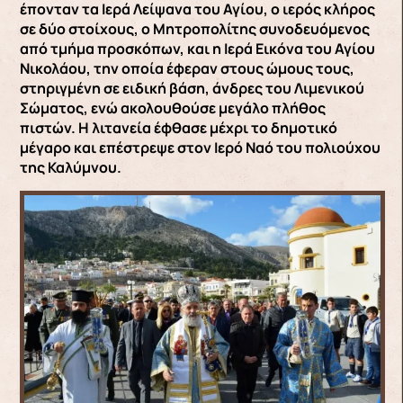
έπονταν τα Ιερά Λείψανα του Αγίου, ο ιερός κλήρος
σε δύο στοίχους, ο Μητροπολίτης συνοδευόμενος
από τμήμα προσκόπων, και η Ιερά Εικόνα του Αγίου
Νικολάου, την οποία έφεραν στους ώμους τους,
στηριγμένη σε ειδική βάση, άνδρες του Λιμενικού
Σώματος, ενώ ακολουθούσε μεγάλο πλήθος
πιστών. Η λιτανεία έφθασε μέχρι το δημοτικό
μέγαρο και επέστρεψε στον Ιερό Ναό του πολιούχου
της Καλύμνου.