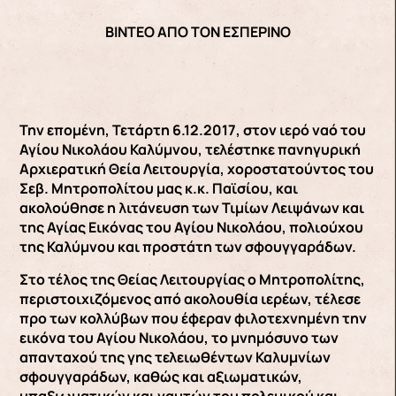
ΒΙΝΤΕΟ ΑΠΟ ΤΟΝ ΕΣΠΕΡΙΝΟ
Την επομένη, Τετάρτη 6.12.2017, στον ιερό ναό του
Αγίου Νικολάου Καλύμνου, τελέστηκε πανηγυρική
Αρχιερατική Θεία Λειτουργία, χοροστατούντος του
Σεβ. Μητροπολίτου μας κ.κ. Παϊσίου, και
ακολούθησε η λιτάνευση των Τιμίων Λειψάνων και
της Αγίας Εικόνας του Αγίου Νικολάου, πολιούχου
της Καλύμνου και προστάτη των σφουγγαράδων.
Στο τέλος της Θείας Λειτουργίας ο Μητροπολίτης,
περιστοιχιζόμενος από ακολουθία ιερέων, τέλεσε
προ των κολλύβων που έφεραν φιλοτεχνημένη την
εικόνα του Αγίου Νικολάου, το μνημόσυνο των
απανταχού της γης τελειωθέντων Καλυμνίων
σφουγγαράδων, καθώς και αξιωματικών,