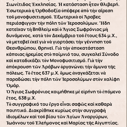
Σιωνίτιδος Ἐκκλησίας. Ἡ κατάσταση ἦταν θλιβερή.
Ἐσωτερικὰ ἡ Ὀρθοδοξία ὑπέφερε ἀπὸ τὴν αἵρεση
τοῦ μονοφυσιτισμοῦ. Ἐξωτερικὰ οἱ Ἄραβες
περιέσφιγγαν τὴν πόλη τῶν Ἱεροσολύμων. Ἤδη
κατεῖχαν τὴ Βηθλεὲμ καὶ ὁ Ἅγιος Σωφρόνιος μὴ
δυνάμενος, κατὰ τὸν Δεκέμβριο τοῦ ἔτους 634 μ.Χ.,
νὰ μεταβεῖ ἐκεῖ γιὰ νὰ γιορτάσει τὴν γέννηση τοῦ
Θεανθρώπου, θρηνεῖ. Γιὰ τὴν ἀποκατάσταση
κάποιας ἠρεμίας στὸ ποίμνιό του, συγκαλεῖ Σύνοδο
καὶ καταδικάζει τὸν Μονοφυσιτισμό. Γιὰ τὴν
ἀπόκρουση τῶν Ἀράβων ὀργανώνει τὴν ἄμυνα τῆς
πόλεως. Τὸ ἔτος 637 μ.Χ. ὅμως ἀναγκάζεται νὰ
παραδώσει τὴν πόλη τῶν Ἱεροσολύμων στὸν χαλίφη
Ὀμάρ.
Ὁ Ἅγιος Σωφρόνιος κοιμήθηκε μὲ εἰρήνη τὸ ἑπόμενο
ἔτος, 638 μ.Χ.
Τὸ συγγραφικό του ἔργο εἶναι σαφῶς καὶ καθαρὰ
ποιητικό. Διακρίθηκε κυρίως στὴν συγγραφὴ
ἰδιομέλων καὶ τοῦ βίου τῶν Ἁγίων Ἀναργύρων,
Ἰωάννου τοῦ Ἐλεήμονος καὶ Μαρίας τῆς Αἰγυπτίας.