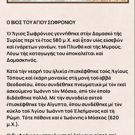
Ο ΒΙΟΣ ΤΟΥ ΑΓΙΟΥ ΣΩΦΡΟΝΙΟΥ
Ὁ Ἅγιος Σωφρόνιος γεννήθηκε στὴν Δαμασκὸ τῆς
Συρίας περὶ τὸ ἔτος 580 μ.Χ. καὶ ἦταν υἱὸς εὐσεβῶν
καὶ ἐνάρετων γονέων, τοῦ Πλινθᾶ καὶ τῆς Μυρούς.
Λόγω τῆς καταγωγῆς του ἀποκαλεῖται καὶ
Δαμασκηνός.
Κατὰ τὴν νεαρή του ἡλικία ἐπισκέφθηκε τοὺς Ἁγίους
Τόπους καὶ ἐκάρη μοναχὸς στὴ μονὴ τοῦ ἀββᾶ
Θεοδοσίου, ὅπου συνδέθηκε πνευματικὰ μὲ τὸν ἐκεῖ
ἀσκούμενο Ἰωάννη τὸν Μόσχο, ἀπὸ τὸν ὁποῖο
διδάχθηκε πολλά. Μὲ τὴν συνοδεία αὐτοῦ
ἐπισκέφθηκε τὴν Αἴγυπτο, ὅπου συνδέθηκε μὲ τὸν
κύκλο τοῦ Ἁγίου Ἰωάννη τοῦ Ἐλεήμονος καὶ τὴ
Ρώμη. Τότε πέθανε καὶ ὁ Ἰωάννης ὁ Μόσχος (620
μ.Χ.).