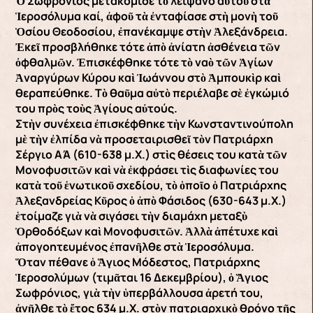
Ὁ Σωφρόνιος μετακόμισε τὸ λείψανο αὐτοῦ στὰ
Ἱεροσόλυμα καί, ἀφοῦ τὰ ἐνταφίασε στὴ μονὴ τοῦ
Ὁσίου Θεοδοσίου, ἐπανέκαμψε στὴν Ἀλεξάνδρεια.
Ἐκεῖ προσβλήθηκε τότε ἀπὸ ἀνίατη ἀσθένεια τῶν
ὀφθαλμῶν. Ἐπισκέφθηκε τότε τὸ ναὸ τῶν Ἁγίων
Ἀναργύρων Κύρου καὶ Ἰωάννου στὸ Ἀμπουκὶρ καὶ
θεραπεύθηκε. Τὸ θαῦμα αὐτὸ περιέλαβε σὲ ἐγκώμιό
του πρὸς τοὺς Ἁγίους αὐτούς.
Στὴν συνέχεια ἐπισκέφθηκε τὴν Κωνσταντινούπολη
μὲ τὴν ἐλπίδα νὰ προσεταιρισθεῖ τὸν Πατριάρχη
Σέργιο ΑΆ (610-638 μ.Χ.) στὶς θέσεις του κατὰ τῶν
Μονοφυσιτῶν καὶ νὰ ἐκφράσει τὶς διαφωνίες του
κατὰ τοῦ ἑνωτικοῦ σχεδίου, τὸ ὁποῖο ὁ Πατριάρχης
Ἀλεξανδρείας Κῦρος ὁ ἀπὸ Φάσιδος (630-643 μ.Χ.)
ἑτοίμαζε γιὰ νὰ σιγάσει τὴν διαμάχη μεταξὺ
Ὀρθοδόξων καὶ Μονοφυσιτῶν. Ἀλλὰ ἀπέτυχε καὶ
ἀπογοητευμένος ἐπανῆλθε στὰ Ἱεροσόλυμα.
Ὅταν πέθανε ὁ Ἅγιος Μόδεστος, Πατριάρχης
Ἱεροσολύμων (τιμᾶται 16 Δεκεμβρίου), ὁ Ἅγιος
Σωφρόνιος, γιὰ τὴν ὑπερβάλλουσα ἀρετή του,
ἀνῆλθε τὸ ἔτος 634 μ.Χ. στὸν πατριαρχικὸ θρόνο τῆς