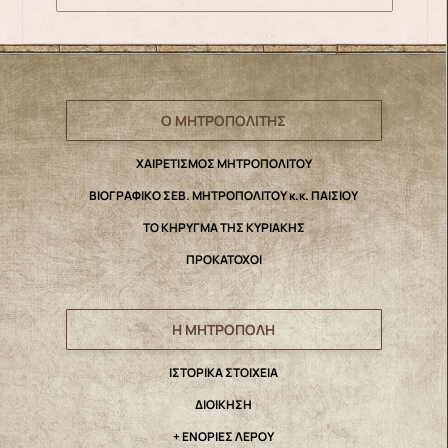
Ο ΜΗΤΡΟΠΟΛΙΤΗΣ
ΧΑΙΡΕΤΙΣΜΟΣ ΜΗΤΡΟΠΟΛΙΤΟΥ
ΒΙΟΓΡΑΦΙΚΟ ΣΕΒ. ΜΗΤΡΟΠΟΛΙΤΟΥ κ.κ. ΠΑΙΣΙΟΥ
ΤΟ ΚΗΡΥΓΜΑ ΤΗΣ ΚΥΡΙΑΚΗΣ
ΠΡΟΚΑΤΟΧΟΙ
Η ΜΗΤΡΟΠΟΛΗ
IΣΤΟΡΙΚΑ ΣΤΟΙΧΕΙΑ
ΔΙΟΙΚΗΣΗ
+ ΕΝΟΡΙΕΣ ΛΕΡΟΥ