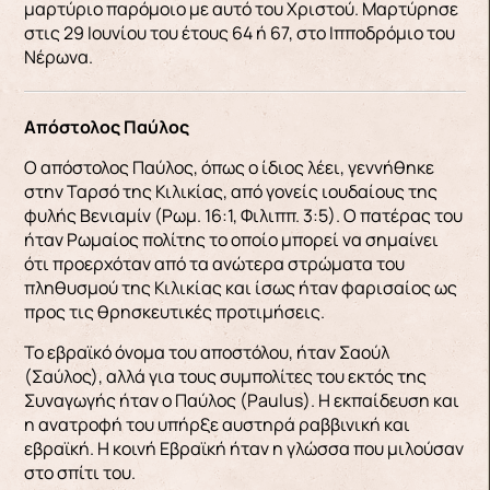
μαρτύριο παρόμοιο με αυτό του Χριστού. Μαρτύρησε
στις 29 Ιουνίου του έτους 64 ή 67, στο Ιπποδρόμιο του
Νέρωνα.
Απόστολος Παύλος
Ο απόστολος Παύλος, όπως ο ίδιος λέει, γεννήθηκε
στην Ταρσό της Κιλικίας, από γονείς ιουδαίους της
φυλής Βενιαμίν (Ρωμ. 16:1, Φιλιππ. 3:5). Ο πατέρας του
ήταν Ρωμαίος πολίτης το οποίο μπορεί να σημαίνει
ότι προερχόταν από τα ανώτερα στρώματα του
πληθυσμού της Κιλικίας και ίσως ήταν φαρισαίος ως
προς τις θρησκευτικές προτιμήσεις.
Το εβραϊκό όνομα του αποστόλου, ήταν Σαούλ
(Σαύλος), αλλά για τους συμπολίτες του εκτός της
Συναγωγής ήταν ο Παύλος (Paulus). Η εκπαίδευση και
η ανατροφή του υπήρξε αυστηρά ραββινική και
εβραϊκή. Η κοινή Εβραϊκή ήταν η γλώσσα που μιλούσαν
στο σπίτι του.