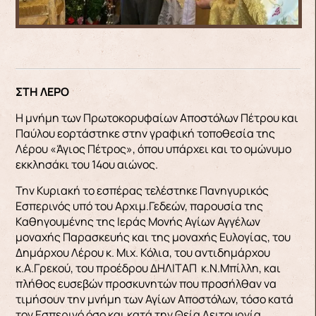
ΣΤΗ ΛΕΡΟ
Η μνήμη των Πρωτοκορυφαίων Αποστόλων Πέτρου και
Παύλου εορτάστηκε στην γραφική τοποθεσία της
Λέρου «Άγιος Πέτρος», όπου υπάρχει και το ομώνυμο
εκκλησάκι του 14ου αιώνος.
Την Κυριακή το εσπέρας τελέστηκε Πανηγυρικός
Εσπερινός υπό του Αρχιμ.Γεδεών, παρουσία της
Καθηγουμένης της Ιεράς Μονής Αγίων Αγγέλων
μοναχής Παρασκευής και της μοναχής Ευλογίας, του
Δημάρχου Λέρου κ. Μιχ. Κόλια, του αντιδημάρχου
κ.Α.Γρεκού, του προέδρου ΔΗΛΙΤΑΠ κ.Ν.Μπίλλη, και
πλήθος ευσεβών προσκυνητών που προσήλθαν να
τιμήσουν την μνήμη των Αγίων Αποστόλων, τόσο κατά
τον Εσπερινό όσο και κατά την Θεία Λειτουργία.