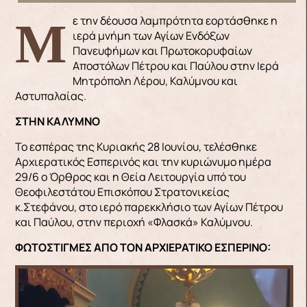
Με την δέουσα λαμπρότητα εορτάσθηκε η
ιερά μνήμη των Αγίων Ενδόξων
Πανευφήμων και Πρωτοκορυφαίων
Αποστόλων Πέτρου και Παύλου στην Ιερά
Μητρόπολη Λέρου, Καλύμνου και
Αστυπαλαίας.
ΣΤΗΝ ΚΑΛΥΜΝΟ
Το εσπέρας της Κυριακής 28 Ιουνίου, τελέσθηκε
Αρχιερατικός Εσπερινός και την κυριώνυμο ημέρα
29/6 ο Όρθρος και η Θεία Λειτουργία υπό του
Θεοφιλεστάτου Επισκόπου Στρατονικείας
κ.Στεφάνου, στο ιερό παρεκκλήσιο των Αγίων Πέτρου
και Παύλου, στην περιοχή «Φλασκά» Καλύμνου.
ΦΩΤΟΣΤΙΓΜΕΣ ΑΠΟ ΤΟΝ ΑΡΧΙΕΡΑΤΙΚΟ ΕΣΠΕΡΙΝΟ: