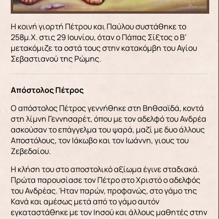
Η κοινή γιορτή Πέτρου και Παύλου συστάθηκε το
258μ.Χ. στις 29 Ιουνίου, όταν ο Πάπας Σίξτος ο Β’
μετακόμιζε τα οστά τους στην κατακόμβη του Αγίου
Σεβαστιανού της Ρώμης.
Απόστολος Πέτρος
Ο απόστολος Πέτρος γεννήθηκε στη Βηθσαϊδά, κοντά
στη λίμνη Γεννησαρέτ, όπου με τον αδελφό του Ανδρέα
ασκούσαν το επάγγελμα του ψαρά, μαζί με δυο άλλους
Αποστόλους, τον Ιάκωβο και τον Ιωάννη, γιους του
Ζεβεδαίου.
Η κλήση του στο αποστολικό αξίωμα έγινε σταδιακά.
Πρώτα παρουσίασε τον Πέτρο στο Χριστό ο αδελφός
του Ανδρέας. Ήταν παρών, προφανώς, στο γάμο της
Κανά και αμέσως μετά από το γάμο αυτόν
εγκαταστάθηκε με τον Ιησού και άλλους μαθητές στην