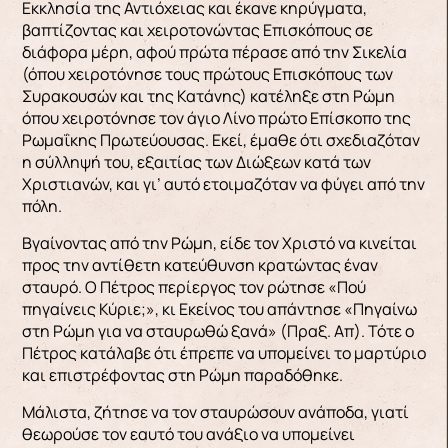
Εκκλησία της Αντιόχειας και έκανε κηρύγματα,
βαπτίζοντας και χειροτονώντας Επισκόπους σε
διάφορα μέρη, αφού πρώτα πέρασε από την Σικελία
(όπου χειροτόνησε τους πρώτους Επισκόπους των
Συρακουσών και της Κατάνης) κατέληξε στη Ρώμη
όπου χειροτόνησε τον άγιο Λίνο πρώτο Επίσκοπο της
Ρωμαΐκης Πρωτεύουσας. Εκεί, έμαθε ότι σχεδιαζόταν
η σύλληψή του, εξαιτίας των Διώξεων κατά των
Χριστιανών, και γι’ αυτό ετοιμαζόταν να φύγει από την
πόλη.
Βγαίνοντας από την Ρώμη, είδε τον Χριστό να κινείται
προς την αντίθετη κατεύθυνση κρατώντας έναν
σταυρό. Ο Πέτρος περίεργος τον ρώτησε «Πού
πηγαίνεις Κύριε;», κι Εκείνος του απάντησε «Πηγαίνω
στη Ρώμη για να σταυρωθώ ξανά» (Πραξ. Απ). Τότε ο
Πέτρος κατάλαβε ότι έπρεπε να υπομείνει το μαρτύριο
και επιστρέφοντας στη Ρώμη παραδόθηκε.
Μάλιστα, ζήτησε να τον σταυρώσουν ανάποδα, γιατί
θεωρούσε τον εαυτό του ανάξιο να υπομείνει