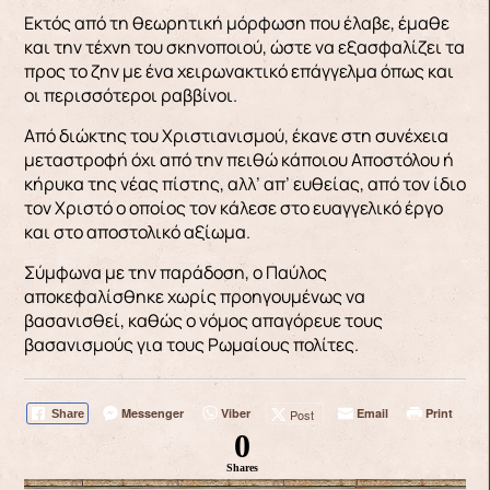
Εκτός από τη θεωρητική μόρφωση που έλαβε, έμαθε
και την τέχνη του σκηνοποιού, ώστε να εξασφαλίζει τα
προς το ζην με ένα χειρωνακτικό επάγγελμα όπως και
οι περισσότεροι ραββίνοι.
Από διώκτης του Χριστιανισμού, έκανε στη συνέχεια
μεταστροφή όχι από την πειθώ κάποιου Αποστόλου ή
κήρυκα της νέας πίστης, αλλ’ απ’ ευθείας, από τον ίδιο
τον Χριστό ο οποίος τον κάλεσε στο ευαγγελικό έργο
και στο αποστολικό αξίωμα.
Σύμφωνα με την παράδοση, ο Παύλος
αποκεφαλίσθηκε χωρίς προηγουμένως να
βασανισθεί, καθώς ο νόμος απαγόρευε τους
βασανισμούς για τους Ρωμαίους πολίτες.
Messenger
Viber
Email
Print
Post
Share
0
Shares