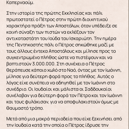
Καπερναούμ.
Στην ιστορία της πρώτης Εκκλησίας και πάλι
πρωτοστατεί ο Πέτρος στην πρώτη διοικητικού
χαρακτήρα πράξη των Αποστόλων, όταν υπέδειξε σε
κοινή σύναξη των πιστών να εκλέξουν τον
αντικαταστάτη του Ιούδα του Ισκαριώτη. Την ημέρα
της Πεντηκοστής πάλι ο Πέτρος σηκώθηκε μαζί με
τους άλλους έντεκα Αποστόλους και μίλησε προς το
συγκεντρωμένο πλήθος ώστε να πιστέψουν και να
βαπτιστούν 3.000.000. Στη συνέχεια ο Πέτρος
θεράπευσε κάποιο χωλό στο Ναό, όντας με τον Ιωάννη,
μίλησε για δεύτερη φορά προς το πλήθος. Αυτός ο
λόγος είχε συνέπεια να οδηγηθεί με τον Ιωάννη στο
συνέδριο. Οι Ιουδαίοι και μάλιστα οι Σαδδουκαίοι
συνέλαβαν για δεύτερη φορά τον Πέτρο και τον Ιωάννη
και τους φυλάκισαν, για να αποφυλακιστούν όμως με
θαυμαστό τρόπο.
Μετά από μια μακρά περιοδεία που είχε ξεκινήσει από
την Ιουδαία κατά την οποία ο Πέτρος ίδρυσε την