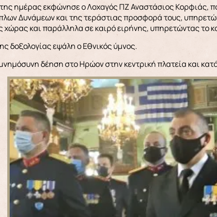
 της ημέρας εκφώνησε ο Λοχαγός ΠΖ Αναστάσιος Κορφιάς, 
πλων Δυνάμεων και της τεράστιας προσφορά τους, υπηρετών
 χώρας και παράλληλα σε καιρό ειρήνης, υπηρετώντας το κο
ης δοξολογίας εψάλη ο Εθνικός ύμνος.
μνημόσυνη δέηση στο Ηρώον στην κεντρική πλατεία και κα