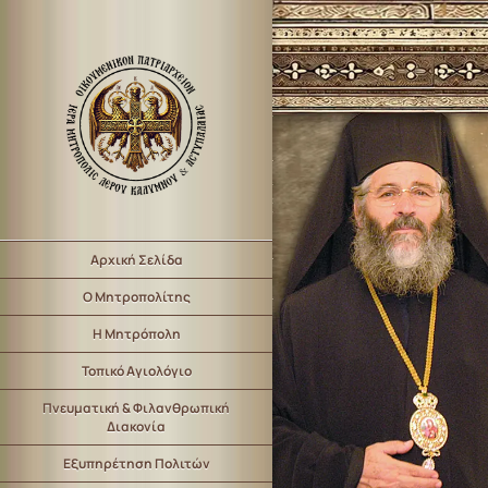
Αρχική Σελίδα
Ο Μητροπολίτης
Η Μητρόπολη
Τοπικό Αγιολόγιο
Πνευματική & Φιλανθρωπική
Διακονία
Εξυπηρέτηση Πολιτών