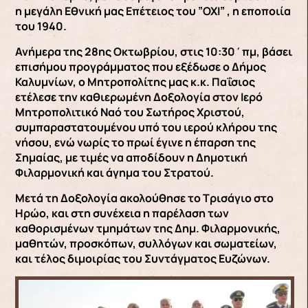
η μεγάλη Εθνική μας Επέτειος του ”ΟΧΙ” , η εποποιία
του 1940.
Ανήμερα της 28ης Οκτωβρίου, στις 10:30΄πμ, βάσει
επισήμου προγράμματος που εξέδωσε ο Δήμος
Καλυμνίων, ο Μητροπολίτης μας κ.κ. Παΐσιος
ετέλεσε την καθιερωμένη Δοξολογία στον Ιερό
Μητροπολιτικό Ναό του Σωτήρος Χριστού,
συμπαραστατουμένου υπό του ιερού κλήρου της
νήσου, ενώ νωρίς το πρωί έγινε η έπαρση της
Σημαίας, με τιμές να αποδίδουν η Δημοτική
Φιλαρμονική και άγημα του Στρατού.
Μετά τη Δοξολογία ακολούθησε το Τρισάγιο στο
Ηρώο, και στη συνέχεια η παρέλαση των
καθορισμένων τμημάτων της Δημ. Φιλαρμονικής,
μαθητών, προσκόπων, συλλόγων και σωματείων,
και τέλος διμοιρίας του Συντάγματος Ευζώνων.