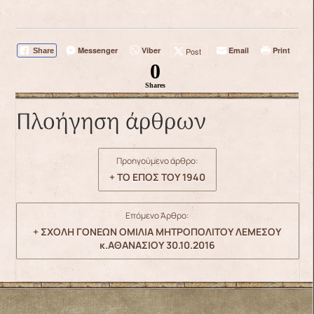
Messenger
Viber
Email
Print
Post
Share
0
Shares
Πλοήγηση άρθρων
Προηγούμενο άρθρο:
+ ΤΟ ΕΠΟΣ ΤΟΥ 1940
Επόμενο Άρθρο:
+ ΣΧΟΛΗ ΓΟΝΕΩΝ ΟΜΙΛΙΑ ΜΗΤΡΟΠΟΛΙΤΟΥ ΛΕΜΕΣΟΥ
κ.ΑΘΑΝΑΣΙΟΥ 30.10.2016