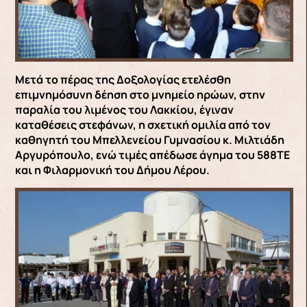
Μετά το πέρας της Δοξολογίας ετελέσθη
επιμνημόσυνη δέηση στο μνημείο ηρώων, στην
παραλία του λιμένος του Λακκίου, έγιναν
καταθέσεις στεφάνων, η σχετική ομιλία από τον
καθηγητή του Μπελλενείου Γυμνασίου κ. Μιλτιάδη
Αργυρόπουλο, ενώ τιμές απέδωσε άγημα του 588ΤΕ
και η Φιλαρμονική του Δήμου Λέρου.