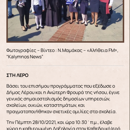
Φωτογραφίες – Βίντεο : Ν.Μαμάκας – «Αλήθεια FM»,
“Kalymnos News”
ΣΤΗ ΛΕΡΟ
Βάσει του επισήμου προγράμματος που εξέδωσε ο
Δήμος Λέρου και η Ανώτερη Φρουρά της νήσου, έγινε
γενικός σημαιοστολισμός δημοσίων υπηρεσιών,
σχολείων, οικιών, καταστημάτων, και
πραγματοποιήθηκαν σχετικές ομιλίες στα σχολεία.
Την Πέμπτη 28/10/2021, και ώρα 10:30΄π.μ., έλαβε
χώρα η καθιερωμένη Δοξολογία στον Καθεδρικό Ιερό