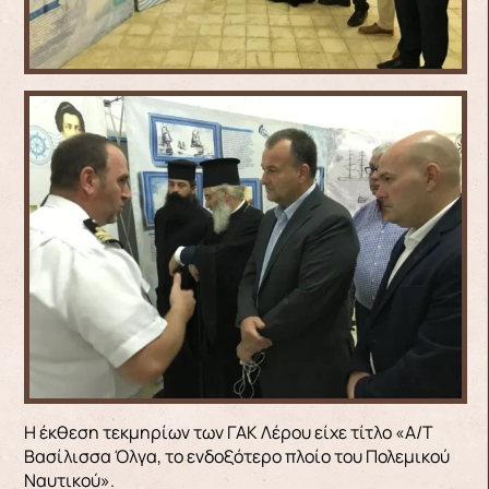
Η έκθεση τεκμηρίων των ΓΑΚ Λέρου είχε τίτλο «Α/Τ
Βασίλισσα Όλγα, το ενδοξότερο πλοίο του Πολεμικού
Ναυτικού».