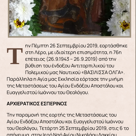
Την Πέμπτη 26 Σεπτεμβρίου 2019, εορτάσθηκε
στη Λέρο, με ιδιαίτερη επισημότητα, η 76η
επέτειος (26.9.1943 – 26.9.2019) από την
βύθιση του ένδοξου Αντιτορπιλικού του
Πολεμικού μας Ναυτικού «ΒΑΣΙΛΙΣΣΑ ΟΛΓΑ».
Παράλληλα η Αγία μας Εκκλησία εόρτασε την μνήμη
της Μεταστάσεως του Αγίου Ενδόξου Αποστόλου και
Ευαγγελιστού Ιωάννου του Θεολόγου.
ΑΡΧΙΕΡΑΤΙΚΟΣ ΕΣΠΕΡΙΝΟΣ
Την παραμονή της εορτής της Μεταστάσεως του
Αγίου Ενδόξου Αποστόλου και Ευαγγελιστού Ιωάννου
του Θεολόγου, Τετάρτη 25 Σεπτεμβρίου 2019, στις 6 το
απόγευμα, στον Ιερό Ναό Αγίου Νικολάου Λακκίου,