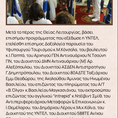
Μετά το πέρας της Θείας Λειτουργίας, βάσει
επισήμου προγράμματος που εξέδωσε η ΥΝΤΕΛ,
ετελέσθη επίσημος Δοξολογία παρουσία του
Υφυπουργού Τουρισμού κ.Μ.Κόνσολα, του βουλευτού
κ.Ι.Παππά, του Αρχηγού ΓΕΝ Αντιναυάρχου Ν.Τσούνη
ΠΝ, του Διοικητού ΔΜΝ Αντιναυάρχου (Μ) Αρ.
Αλεξόπουλου, του Διοικητού ΑΣΔΕΝ Αντιστρατήγου
Γ.Δημητρόπουλου, του Διοικητού 80ΑΔΤΕ Ταξιάρχου
Εμμ.Θεοδώρου, της Ακολούθου Άμυνας του Ηνωμένου
Βασιλείου, του επιζώντος του πληρώματος του Α/Τ
«Β.Όλγα» κ.Βασιλείου Μαγκασιάνου, του εκπροσώπου
επιζώντος του αγγλικού “Intrepid” κ.Ντέϊβιντ Σμίθ, του
Αντιπεριφερειάρχου Μεταφορών & Επικοινωνιών κ.
Ι.Θεμέλαρου, του Δημάρχου Λέρου κ.Μιχ.Κόλια, του
Διοικητού της ΥΝΤΕΛ, του Διοικητού 588ΤΕ Αν/χου