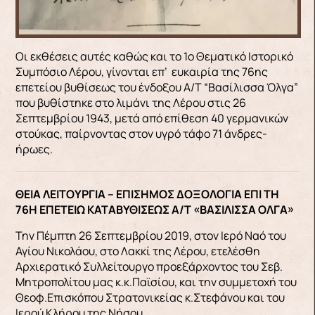
Οι εκθέσεις αυτές καθώς και το 1ο Θεματικό Ιστορικό
Συμπόσιο Λέρου, γίνονται επ’ ευκαιρία της 76ης
επετείου βυθίσεως του ένδοξου Α/Τ “Βασίλισσα Όλγα”
που βυθίστηκε στο λιμάνι της Λέρου στις 26
Σεπτεμβρίου 1943, μετά από επίθεση 40 γερμανικών
στούκας, παίρνοντας στον υγρό τάφο 71 άνδρες-
ήρωες.
ΘΕΙΑ ΛΕΙΤΟΥΡΓΙΑ – ΕΠΙΣΗΜΟΣ ΔΟΞΟΛΟΓΙΑ ΕΠΙ ΤΗ
76Η ΕΠΕΤΕΙΩ ΚΑΤΑΒΥΘΙΣΕΩΣ Α/Τ «ΒΑΣΙΛΙΣΣΑ ΟΛΓΑ»
Την Πέμπτη 26 Σεπτεμβρίου 2019, στον Ιερό Ναό του
Αγίου Νικολάου, στο Λακκί της Λέρου, ετελέσθη
Αρχιερατικό Συλλείτουργο προεξάρχοντος του Σεβ.
Μητροπολίτου μας κ.κ.Παϊσίου, και την συμμετοχή του
Θεοφ.Επισκόπου Στρατονικείας κ.Στεφάνου και του
Ιερού Κλήρου της Νήσου.