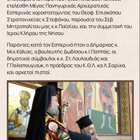
ετελέσθη Μέγας Πανηγυρικός Αρχιερατικός
Εσπερινός χοροστατούντος του Θεοφ. Επισκόπου
Στρατονικείας κ.Στεφάνου, παρουσία του Σεβ.
Μητροπολίτου μας κ.κ.Παϊσίου, και την συμμετοχή του
Ιερού Κλήρου της Νήσου.
Παρόντες κατά τον Εσπερινό ήταν ο Δήμαρχος κ.
Μιχ.Κόλιας, ο βουλευτής Δωδ/σου κ.Ι.Παππάς, οι
δημοτικοί σύμβουλοι κ.κ. Στ.Λουλουδιάς και
Γ.Παλαπουγιούκ, η πρόεδρος του Κ.Θ.Λ. κα Λ.Σαρίκα,
και αρκετοί πιστοί.