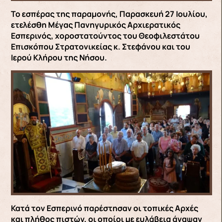
Το εσπέρας της παραμονής, Παρασκευή 27 Ιουλίου,
ετελέσθη Μέγας Πανηγυρικός Αρχιερατικός
Εσπερινός, χοροστατούντος του Θεοφιλεστάτου
Επισκόπου Στρατονικείας κ. Στεφάνου και του
Ιερού Κλήρου της Νήσου.
Κατά τον Εσπερινό παρέστησαν οι τοπικές Αρχές
και πλήθος πιστών, οι οποίοι με ευλάβεια άναψαν