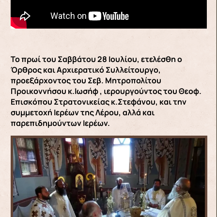
Το πρωί του Σαββάτου 28 Ιουλίου, ετελέσθη ο
Όρθρος και Αρχιερατικό Συλλείτουργο,
προεξάρχοντος του Σεβ. Μητροπολίτου
Προικοννήσου κ.Ιωσήφ , ιερουργούντος του Θεοφ.
Επισκόπου Στρατονικείας κ.Στεφάνου, και την
συμμετοχή Ιερέων της Λέρου, αλλά και
παρεπιδημούντων Ιερέων.