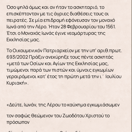
Όσο ψηλά όμως και αν ήταν το ασκηταριό, το
επισκέπτονταν με τις άγριες διαθέσεις τους οι
πειρατές. Σε μία επιδρομή εφόνευσαν τον μοναχό
Ιωνά από την Λέρο. Ήταν 28 Φεβρουαρίου του 1561.
Έτσι ο Μοναχός Ιωνάς έγινε νεομάρτυρας της
Εκκλησίας μας.
Το Οικουμενικόν Πατριαρχείον με την υπ’ αριθ.πρωτ.
693/2002 Πράξιν ανεκύρηξε τους πέντε ασκητάς
«μετά των Οσίων και Αγίων της Εκκλησίας μας,
τιμώμενοι παρά των πιστών και ύμνοις εγκωμίων
γεραιρόμενοι κατ’ έτος τη πρώτη μετά την ι΄ Ιουλίου
Κυριακή».
«Δεύτε, Ιωνάν, της Λέρου το καύχημα εγκωμιάσωμεν
τον σαφώς θεώμενον του Ζωοδότου Χριστού το
πρόσωπον