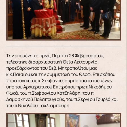
Την επομένη το πρωί, Πέμπτη 28 Φεβρουαρίου,
τελέστηκε δισαρχιερατική Θεία Λειτουργία,
προεξάρχοντος του Σεβ. Μητροπολίτου μας
κ.κ.Παϊσίου και την συμμετοχή του Θεοφ. Επισκόπου
Στρατονικείας κ.Στεφάνου, συμπαραστατουμένων
υπό του Αρχιερατικού Επιτρόπου πρωτ.Νικοδήμου
Φωκά, του π.Σωφρονίου Χατζηλάρη, του π.
Δαμασκηνού Παλαπουγιούκ, του π.Σεργίου Γουρλά και
του π.Νικολάου Ταχλιαμπούρη.