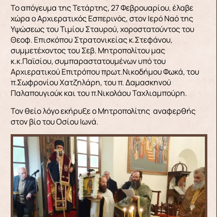
Το απόγευμα της Τετάρτης, 27 Φεβρουαρίου, έλαβε
χώρα ο Αρχιερατικός Εσπερινός, στον Ιερό Ναό της
Υψώσεως του Τιμίου Σταυρού, χοροστατούντος του
Θεοφ. Επισκόπου Στρατονικείας κ.Στεφάνου,
συμμετέχοντος του Σεβ. Μητροπολίτου μας
κ.κ.Παϊσίου, συμπαραστατουμένων υπό του
Αρχιερατικού Επιτρόπου πρωτ.Νικοδήμου Φωκά, του
π.Σωφρονίου Χατζηλάρη, του π. Δαμασκηνού
Παλαπουγιούκ και του π.Νικολάου Ταχλιαμπούρη.
Τον θείο λόγο εκήρυξε ο Μητροπολίτης αναφερθής
στον βίο του Οσίου Ιωνά.