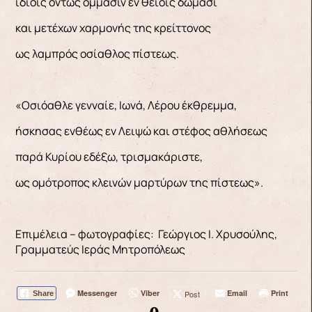
ιδίοις όντως όμμασιν εν θείοις δώμασι
και μετέχων χαρμονής της κρείττονος
ως λαμπρός οσίαθλος πίστεως.
«Οσιόαθλε γενναίε, Ιωνά, Λέρου έκθρεμμα,
ήσκησας ενθέως εν Λειψώ και στέφος αθλήσεως
παρά Κυρίου εδέξω, τρισμακάριστε,
ως ομότροπος κλεινών μαρτύρων της πίστεως».
Επιμέλεια – φωτογραφίες: Γεώργιος Ι. Χρυσούλης,
Γραμματεύς Ιεράς Μητροπόλεως
Messenger
Viber
Email
Print
Post
Share