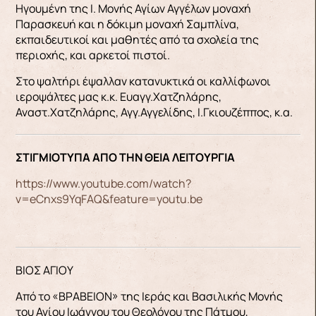
Ηγουμένη της Ι. Μονής Αγίων Αγγέλων μοναχή
Παρασκευή και η δόκιμη μοναχή Σαμπλίνα,
εκπαιδευτικοί και μαθητές από τα σχολεία της
περιοχής, και αρκετοί πιστοί.
Στο ψαλτήρι έψαλλαν κατανυκτικά οι καλλίφωνοι
ιεροψάλτες μας κ.κ. Ευαγγ.Χατζηλάρης,
Αναστ.Χατζηλάρης, Αγγ.Αγγελίδης, Ι.Γκιουζέππος, κ.α.
ΣΤΙΓΜΙΟΤΥΠΑ ΑΠΟ ΤΗΝ ΘΕΙΑ ΛΕΙΤΟΥΡΓΙΑ
https://www.youtube.com/watch?
v=eCnxs9YqFAQ&feature=youtu.be
ΒΙΟΣ ΑΓΙΟΥ
Από το «ΒΡΑΒΕΙΟΝ» της Ιεράς και Βασιλικής Μονής
του Αγίου Ιωάννου του Θεολόγου της Πάτμου,