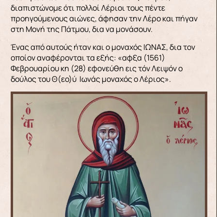
διαπιστώνομε ότι πολλοί Λέριοι τους πέντε
προηγούμενους αιώνες, άφησαν την Λέρο και πήγαν
στη Μονή της Πάτμου, δια να μονάσουν.
Ένας από αυτούς ήταν και ο μοναχός ΙΩΝΑΣ, δια τον
οποίον αναφέρονται τα εξής: «αφξα (1561)
Φεβρουαρίου κη (28) εφονεύθη εις τόν Λειψόν ο
δούλος του Θ(εο)ύ Ιωνάς μοναχός ο Λέριος».