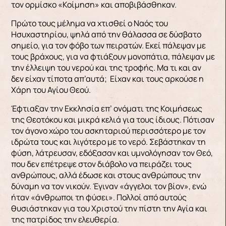
τον ορμίσκο «Κοίμηση» και αποβιβάσθηκαν.
Πρώτο τους μέλημα να χτισθεί ο Ναός του
Ησυχαστηρίου, ψηλά από την θάλασσα σε δύσβατο
σημείο, για τον φόβο των πειρατών. Εκεί πάλεψαν με
τους βράχους, για να φτιάξουν μονοπάτια, πάλεψαν με
την έλλειψη του νερού και της τροφής. Μα τι και αν
δεν είχαν τίποτα απ’αυτά; Είχαν και τους αρκούσε η
Χάρη του Αγίου Θεού.
Έφτιαξαν την Εκκλησία επ’ ονόματι της Κοιμήσεως
της Θεοτόκου και μικρά κελιά για τους ίδιους. Πότισαν
τον άγονο χώρο του ασκηταριού περισσότερο με τον
ιδρώτα τους και λιγότερο με το νερό. Σεβάστηκαν τη
φύση, λάτρευσαν, εδόξασαν και υμνολόγησαν τον Θεό,
που δεν επέτρεψε στον διάβολο να πειράζει τους
ανθρώπους, αλλά έδωσε και στους ανθρώπους την
δύναμη να τον νικούν. Έγιναν «άγγελοι τον βίον», ενώ
ήταν «άνθρωποι τη φύσει». Πολλοί από αυτούς
θυσιάστηκαν για του Χριστού την πίστη την Αγία και
της πατρίδος την ελευθερία.