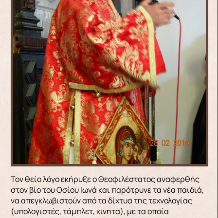
Τον θείο λόγο εκήρυξε ο Θεοφιλέστατος αναφερθής
στον βίο του Οσίου Ιωνά και παρότρυνε τα νέα παιδιά,
να απεγκλωβιστούν από τα δίχτυα της τεχνολογίας
(υπολογιστές, τάμπλετ, κινητά), με τα οποία