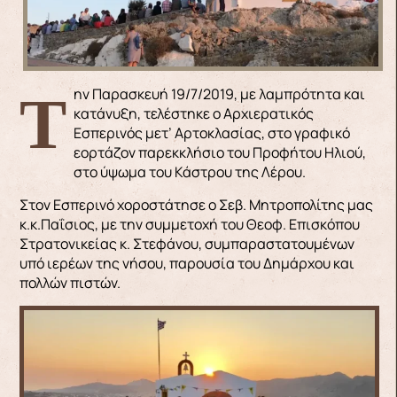
Την Παρασκευή 19/7/2019, με λαμπρότητα και
κατάνυξη, τελέστηκε ο Αρχιερατικός
Εσπερινός μετ’ Αρτοκλασίας, στο γραφικό
εορτάζον παρεκκλήσιο του Προφήτου Ηλιού,
στο ύψωμα του Κάστρου της Λέρου.
Στον Εσπερινό χοροστάτησε ο Σεβ. Μητροπολίτης μας
κ.κ.Παΐσιος, με την συμμετοχή του Θεοφ. Επισκόπου
Στρατονικείας κ. Στεφάνου, συμπαραστατουμένων
υπό ιερέων της νήσου, παρουσία του Δημάρχου και
πολλών πιστών.