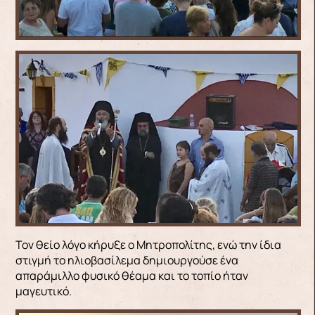
Τον θείο λόγο κήρυξε ο Μητροπολίτης, ενώ την ίδια
στιγμή το ηλιοβασίλεμα δημιουργούσε ένα
απαράμιλλο φυσικό θέαμα και το τοπίο ήταν
μαγευτικό.