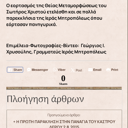
Ο εορτασμός της Θείας Μεταμορφώσεως του
Σωτήρος Χριστού ετελέσθη και σε πολλά
παρεκκλήσια της Ιεράς Μητροπόλεως όπου
εόρτασαν πανηγυρικά.
Επιμέλεια-Φωτογραφίες-Βίντεο: Γεώργιος Ι.
Χρυσούλης, Γραμματεύς Ιεράς Μητροπόλεως
Messenger
Viber
Email
Print
Post
Share
0
Shares
Πλοήγηση άρθρων
Προηγούμενο άρθρο:
+ Η ΠΡΩΤΗ ΠΑΡΑΚΛΗΣΗ ΣΤΗΝ ΠΑΝΑΓΙΑ ΤΟΥ ΚΑΣΤΡΟΥ
ΛΕΡΟΥ 2.8.2015