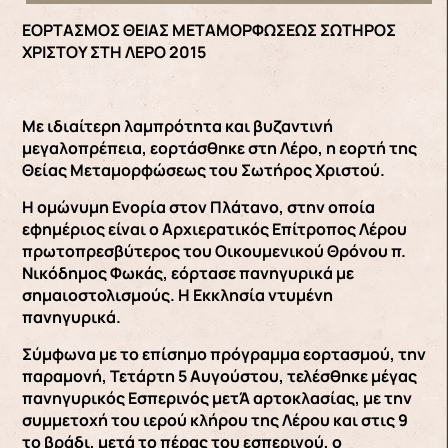
ΕΟΡΤΑΣΜΟΣ ΘΕΙΑΣ ΜΕΤΑΜΟΡΦΩΣΕΩΣ ΣΩΤΗΡΟΣ
ΧΡΙΣΤΟΥ ΣΤΗ ΛΕΡΟ 2015
Με ιδιαίτερη λαμπρότητα και βυζαντινή
μεγαλοπρέπεια, εορτάσθηκε στη Λέρο, η εορτή της
Θείας Μεταμορφώσεως του Σωτήρος Χριστού.
Η ομώνυμη Ενορία στον Πλάτανο, στην οποία
εφημέριος είναι ο Αρχιερατικός Επίτροπος Λέρου
πρωτοπρεσβύτερος του Οικουμενικού Θρόνου π.
Νικόδημος Φωκάς, εόρτασε πανηγυρικά με
σημαιοστολισμούς. Η Εκκλησία ντυμένη
πανηγυρικά.
Σύμφωνα με το επίσημο πρόγραμμα εορτασμού, την
παραμονή, Τετάρτη 5 Αυγούστου, τελέσθηκε μέγας
πανηγυρικός Εσπερινός μετΆ αρτοκλασίας, με την
συμμετοχή του ιερού κλήρου της Λέρου και στις 9
το βράδι, μετά το πέρας του εσπερινού, ο