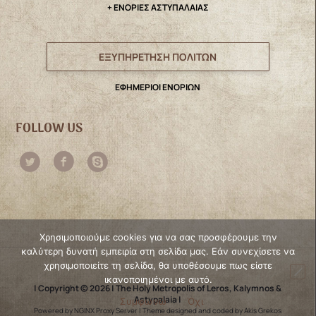
+ ΕΝΟΡΙΕΣ ΑΣΤΥΠΑΛΑΙΑΣ
ΕΞΥΠΗΡΕΤΗΣΗ ΠΟΛΙΤΩΝ
ΕΦΗΜΕΡΙΟΙ ΕΝΟΡΙΩΝ
FOLLOW US
Χρησιμοποιούμε cookies για να σας προσφέρουμε την
καλύτερη δυνατή εμπειρία στη σελίδα μας. Εάν συνεχίσετε να
χρησιμοποιείτε τη σελίδα, θα υποθέσουμε πως είστε
ικανοποιημένοι με αυτό.
| Copyright © 2026 | The Holy Metropolis of Leros, Kalymnos &
Astypalaia |
Συμφωνώ
Όχι
Powered by NGINX Proxy Server
|
Theme designed and coded by Akis Grekos