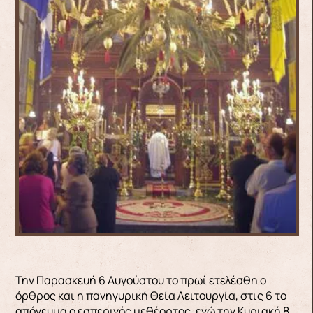
Την Παρασκευή 6 Αυγούστου το πρωί ετελέσθη ο
όρθρος και η πανηγυρική Θεία Λειτουργία, στις 6 το
απόγευμα ο εσπερινός μεθέορτος, ενώ την Κυριακή 8