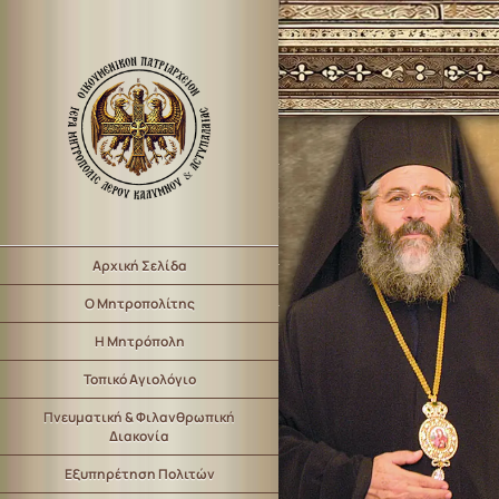
Αρχική Σελίδα
Ο Μητροπολίτης
Η Μητρόπολη
Τοπικό Αγιολόγιο
Πνευματική & Φιλανθρωπική
Διακονία
Εξυπηρέτηση Πολιτών