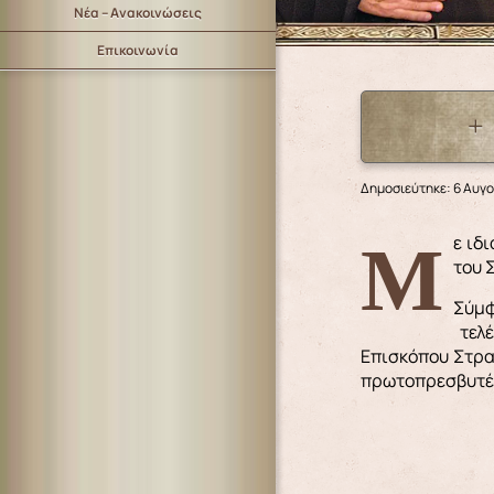
Νέα – Ανακοινώσεις
Επικοινωνία
+
Δημοσιεύτηκε: 6 Αυγ
Με ιδιαίτερη λαμπρότητα και βυζαντινή μεγαλοπρέπεια, εορτάσθηκε στη Λέρο η εορτή της Θείας Μεταμορφώσεως
του 
Σύμφ
τελέ
Επισκόπου Στρα
πρωτοπρεσβυτέρο