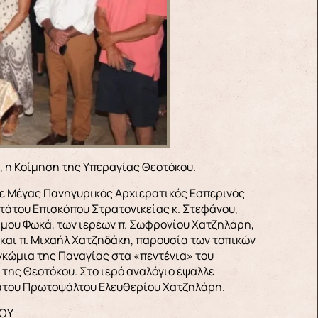
, η Κοίμηση της Υπεραγίας Θεοτόκου.
κε Μέγας Πανηγυρικός Αρχιερατικός Εσπερινός
τάτου Επισκόπου Στρατονικείας κ. Στεφάνου,
μου Φωκά, των ιερέων π. Σωφρονίου Χατζηλάρη,
 και π. Μιχαήλ Χατζηδάκη, παρουσία των τοπικών
γκώμια της Παναγίας στα «πεντένια» του
 της Θεοτόκου. Στο ιερό αναλόγιο έψαλλε
τάτου Πρωτοψάλτου Ελευθερίου Χατζηλάρη.
ΡΟΥ