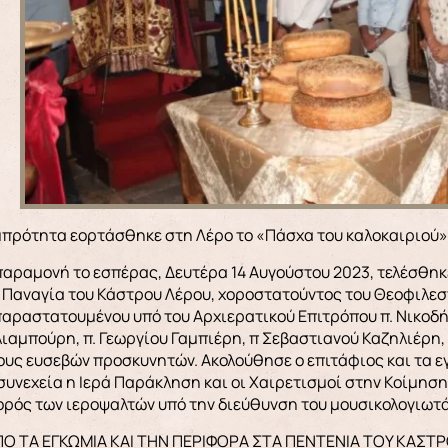
αμπρότητα εορτάσθηκε στη Λέρο το «Πάσχα του καλοκαιριού»
παραμονή το εσπέρας, Δευτέρα 14 Αυγούστου 2023, τελέσθη
 Παναγία του Κάστρου Λέρου, χοροστατούντος του Θεοφιλεσ
αραστατουμένου υπό του Αρχιερατικού Επιτρόπου π. Νικοδή
λιαμπούρη, π. Γεωργίου Γαμπιέρη, π Σεβαστιανού Καζηλιέρη,
υς ευσεβών προσκυνητών. Ακολούθησε ο επιτάφιος και τα ε
 συνεχεία η Ιερά Παράκληση και οι Χαιρετισμοί στην Κοίμηση
χορός των ιεροψαλτών υπό την διεύθυνση του μουσικολογιω
ΠΟ ΤΑ ΕΓΚΩΜΙΑ ΚΑΙ ΤΗΝ ΠΕΡΙΦΟΡΑ ΣΤΑ ΠΕΝΤΕΝΙΑ ΤΟΥ ΚΑΣΤ