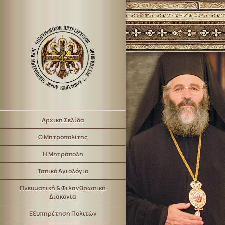
Αρχική Σελίδα
Ο Μητροπολίτης
Η Μητρόπολη
Τοπικό Αγιολόγιο
Πνευματική & Φιλανθρωπική
Διακονία
Εξυπηρέτηση Πολιτών