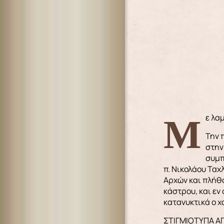
Με λ
Την 
στην
συμπ
π. Νικολάου Ταχ
Αρχών και πλήθο
κάστρου, και εν
κατανυκτικά ο 
ΣΤΙΓΜΙΟΤΥΠΑ Α