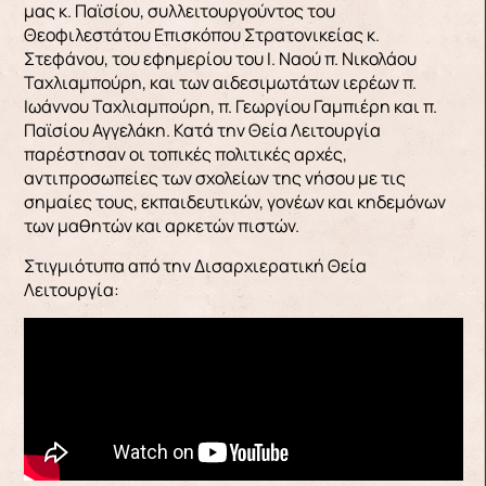
μας κ. Παϊσίου, συλλειτουργούντος του
Θεοφιλεστάτου Επισκόπου Στρατονικείας κ.
Στεφάνου, του εφημερίου του Ι. Ναού π. Νικολάου
Ταχλιαμπούρη, και των αιδεσιμωτάτων ιερέων π.
Ιωάννου Ταχλιαμπούρη, π. Γεωργίου Γαμπιέρη και π.
Παϊσίου Αγγελάκη. Κατά την Θεία Λειτουργία
παρέστησαν οι τοπικές πολιτικές αρχές,
αντιπροσωπείες των σχολείων της νήσου με τις
σημαίες τους, εκπαιδευτικών, γονέων και κηδεμόνων
των μαθητών και αρκετών πιστών.
Στιγμιότυπα από την Δισαρχιερατική Θεία
Λειτουργία: