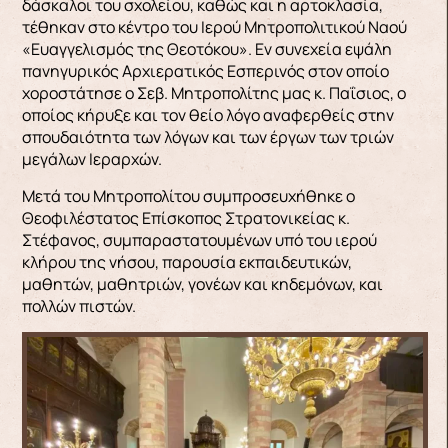
δάσκαλοι του σχολείου, καθώς και η αρτοκλασία,
τέθηκαν στο κέντρο του Ιερού Μητροπολιτικού Ναού
«Ευαγγελισμός της Θεοτόκου». Εν συνεχεία εψάλη
πανηγυρικός Αρχιερατικός Εσπερινός στον οποίο
χοροστάτησε ο Σεβ. Μητροπολίτης μας κ. Παΐσιος, ο
οποίος κήρυξε και τον θείο λόγο αναφερθείς στην
σπουδαιότητα των λόγων και των έργων των τριών
μεγάλων Ιεραρχών.
Μετά του Μητροπολίτου συμπροσευχήθηκε ο
Θεοφιλέστατος Επίσκοπος Στρατονικείας κ.
Στέφανος, συμπαραστατουμένων υπό του ιερού
κλήρου της νήσου, παρουσία εκπαιδευτικών,
μαθητών, μαθητριών, γονέων και κηδεμόνων, και
πολλών πιστών.