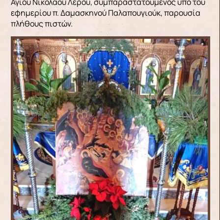
Αγίου Νικολάου Λέρου, συμπαραστατούμενος υπό του
εφημερίου π. Δαμασκηνού Παλαπουγιούκ, παρουσία
πλήθους πιστών.