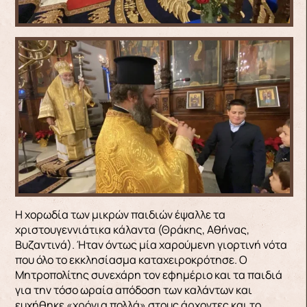
Η χορωδία των μικρών παιδιών έψαλλε τα
χριστουγεννιάτικα κάλαντα (Θράκης, Αθήνας,
Βυζαντινά). Ήταν όντως μία χαρούμενη γιορτινή νότα
που όλο το εκκλησίασμα καταχειροκρότησε. Ο
Μητροπολίτης συνεχάρη τον εφημέριο και τα παιδιά
για την τόσο ωραία απόδοση των καλάντων και
ευχήθηκε «χρόνια πολλά» στους άρχοντες και το