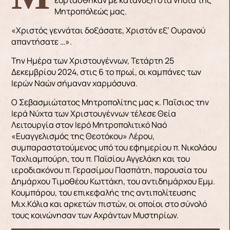
Μητροπόλεώς μας.
«Χριστός γεννάται δοξάσατε, Χριστόν εξ’ Ουρανού
απαντήσατε …».
Την Ημέρα των Χριστουγέννων, Τετάρτη 25
Δεκεμβρίου 2024, στις 6 το πρωί, οι καμπάνες των
Ιερών Ναών σήμαναν χαρμόσυνα.
Ο Σεβασμιώτατος Μητροπολίτης μας κ. Παΐσιος την
Ιερά Νύχτα των Χριστουγέννων τέλεσε Θεία
Λειτουργία στον Ιερό Μητροπολιτικό Ναό
«Ευαγγελισμός της Θεοτόκου» Λέρου,
συμπαραστατούμενος υπό του εφημερίου π. Νικολάου
Ταχλιαμπούρη, του π. Παϊσίου Αγγελάκη και του
ιεροδιακόνου π. Γερασίμου Πασπάτη, παρουσία του
Δημάρχου Τιμοθέου Κωττάκη, του αντιδημάρχου Εμμ.
Κουμπάρου, του επικεφαλής της αντιπολίτευσης
Μιχ.Κόλια και αρκετών πιστών, οι οποίοι στο σύνολό
τους κοινώνησαν των Αχράντων Μυστηρίων.