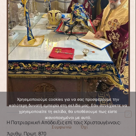
Χρησιμοποιούμε cookies για να σας προσφέρουμε την
καλύτερη δυνατή εμπειρία στη σελίδα μας. Εάν συνεχίσετε να
χρησιμοποιείτε τη σελίδα, θα υποθέσουμε πως είστε
ικανοποιημένοι με αυτό.
Η Πατριαρχική Απόδειξις επί τοις Χριστουγέννοις:
Συμφωνώ
Όχι
Ἀριθμ. Πρωτ. 870