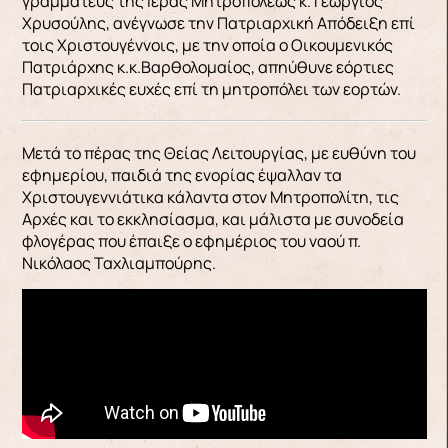
γραμματεύς της Ιεράς Μητροπόλεως κ. Γεώργιος
Χρυσούλης, ανέγνωσε την Πατριαρχική Απόδειξη επί
τοις Χριστουγέννοις, με την οποία ο Οικουμενικός
Πατριάρχης κ.κ.Βαρθολομαίος, απηύθυνε εόρτιες
Πατριαρχικές ευχές επί τη μητροπόλει των εορτών.
Μετά το πέρας της Θείας Λειτουργίας, με ευθύνη του
εφημερίου, παιδιά της ενορίας έψαλλαν τα
Χριστουγεννιάτικα κάλαντα στον Μητροπολίτη, τις
Αρχές και το εκκλησίασμα, και μάλιστα με συνοδεία
φλογέρας που έπαιξε ο εφημέριος του ναού π.
Νικόλαος Ταχλιαμπούρης.