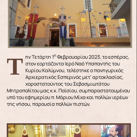
η
Τ
ην Τετάρτη 1
Φεβρουαρίου 2023, το εσπέρας,
στον εορτάζοντα Ιερό Ναό Υπαπαντής του
Κυρίου Καλύμνου, τελέστηκε ο πανηγυρικός
Αρχιερατικός Εσπερινός μετ’ αρτοκλασίας,
χοροστατούντος του Σεβασμιωτάτου
Μητροπολίτου μας κ.κ. Παϊσίου, συμπαραστατουμένου
υπό του εφημερίου π. Μάριου Μίχα και πολλών ιερέων
της νήσου, παρουσία πολλών πιστών.