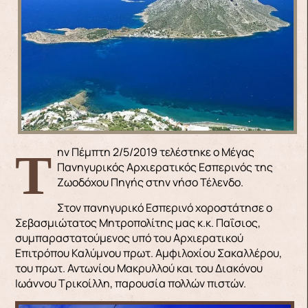
Την Πέμπτη 2/5/2019 τελέστηκε ο Μέγας
Πανηγυρικός Αρχιερατικός Εσπερινός της
Ζωοδόχου Πηγής στην νήσο Τέλενδο.
Στον πανηγυρικό Εσπερινό χοροστάτησε ο
Σεβασμιώτατος Μητροπολίτης μας κ.κ. Παΐσιος,
συμπαραστατούμενος υπό του Αρχιερατικού
Επιτρόπου Καλύμνου πρωτ. Αμφιλοχίου Σακαλλέρου,
του πρωτ. Αντωνίου Μακρυλλού και του Διακόνου
Ιωάννου Τρικοίλλη, παρουσία πολλών πιστών.