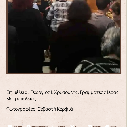
Επιμέλεια: Γεώργιος Ι. Χρυσούλης, Γραμματέας Ιεράς
Μητροπόλεως
Φωτογραφίες: Σεβαστή Κορφιά
Messenger
Viber
Email
Print
Share