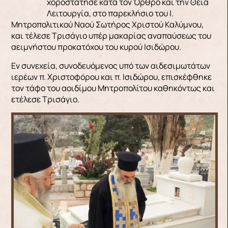
χοροστάτησε κατά τον Όρθρο και την Θεία
Λειτουργία, στο παρεκλήσιο του Ι.
Μητροπολιτικού Ναού Σωτήρος Χριστού Καλύμνου,
και τέλεσε Τρισάγιο υπέρ μακαρίας αναπαύσεως του
αειμνήστου προκατόχου του κυρού Ισιδώρου.
Εν συνεχεία, συνοδευόμενος υπό των αιδεσιμωτάτων
ιερέων π. Χριστοφόρου και π. Ισιδώρου, επισκέφθηκε
τον τάφο του αοιδίμου Μητροπολίτου καθηκόντως και
ετέλεσε Τρισάγιο.