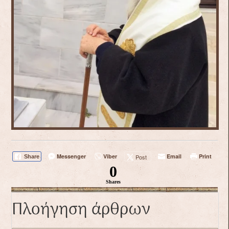
Messenger
Viber
Email
Print
Post
Share
0
Shares
Πλοήγηση άρθρων