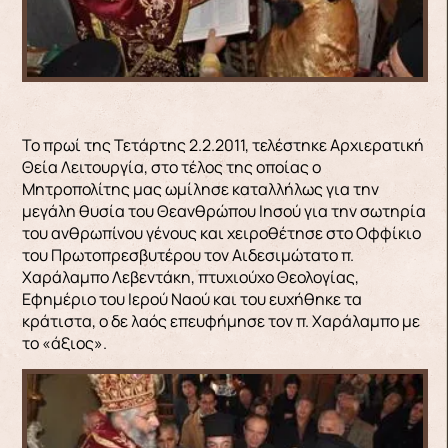
Το πρωί της Τετάρτης 2.2.2011, τελέστηκε Αρχιερατική
Θεία Λειτουργία, στο τέλος της οποίας ο
Μητροπολίτης μας ωμίλησε καταλλήλως για την
μεγάλη θυσία του Θεανθρώπου Ιησού για την σωτηρία
του ανθρωπίνου γένους και χειροθέτησε στο Οφφίκιο
του Πρωτοπρεσβυτέρου τον Αιδεσιμώτατο π.
Χαράλαμπο Λεβεντάκη, πτυχιούχο Θεολογίας,
Εφημέριο του Ιερού Ναού και του ευχήθηκε τα
κράτιστα, ο δε λαός επευφήμησε τον π. Χαράλαμπο με
το «άξιος».