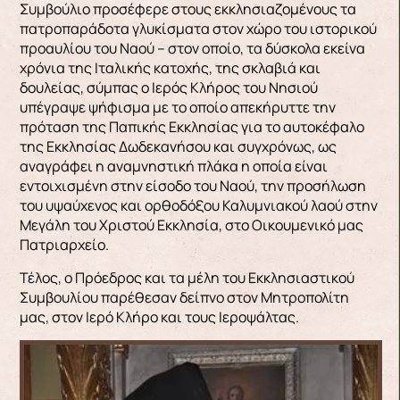
Συμβούλιο προσέφερε στους εκκλησιαζομένους τα
πατροπαράδοτα γλυκίσματα στον χώρο του ιστορικού
προαυλίου του Ναού – στον οποίο, τα δύσκολα εκείνα
χρόνια της Ιταλικής κατοχής, της σκλαβιά και
δουλείας, σύμπας ο Ιερός Κλήρος του Νησιού
υπέγραψε ψήφισμα με το οποίο απεκήρυττε την
πρόταση της Παπικής Εκκλησίας για το αυτοκέφαλο
της Εκκλησίας Δωδεκανήσου και συγχρόνως, ως
αναγράφει η αναμνηστική πλάκα η οποία είναι
εντοιχισμένη στην είσοδο του Ναού, την προσήλωση
του υψαύχενος και ορθοδόξου Καλυμνιακού λαού στην
Μεγάλη του Χριστού Εκκλησία, στο Οικουμενικό μας
Πατριαρχείο.
Τέλος, ο Πρόεδρος και τα μέλη του Εκκλησιαστικού
Συμβουλίου παρέθεσαν δείπνο στον Μητροπολίτη
μας, στον Ιερό Κλήρο και τους Ιεροψάλτας.