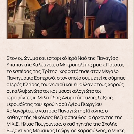
Στον ομώνυμο και ιστορικό Ιερό Ναό της Παναγίας
Υπαπαντής Καλύμνου, ο Μητροπολίτης μας κ.Παισιος,
το εσπέρας της Τρίτης, χοροστάτησε στον Μεγάλο
Πανηγυρικό Εσπερινό, στον οποίο συμμετείχε σύμπας
ο Ιερός Κλήρος του νησιού και έψαλλαν στους χορούς
οι καλλιφωνώτατοι και μουσικολογιώτατοι
ιεροψάλτες κ. Μιλτιάδης Ανδρικόπουλος, δεξιός
ιεροψάλτης του Ιερού Ναού Αγίου Γεωργίου
Χαλανδρίου, ο γιατρός Παναγιώτης Κίκιλης, ο
καθηγητής Νικόλαος Βεζυρόπουλος, ο άρχοντας της
Μ.Χ.Ε. Ηλίας Πουγούνιας, ο καθηγητής της Σχολής
Βυζαντινής Μουσικής Γεώργιος Καραφύλλης, ο Μικές