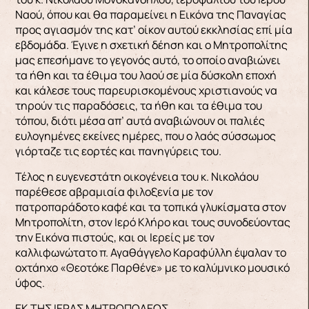
Ναού, όπου και θα παραμείνει η Εικόνα της Παναγίας
προς αγιασμόν της κατ’ οίκον αυτού εκκλησίας επί μία
εβδομάδα. Έγινε η σχετική δέηση και ο Μητροπολίτης
μας επεσήμανε το γεγονός αυτό, το οποίο αναβιώνει
τα ήθη και τα έθιμα του λαού σε μία δύσκολη εποχή
και κάλεσε τους παρευρισκομένους χριστιανούς να
τηρούν τις παραδόσεις, τα ήθη και τα έθιμα του
τόπου, διότι μέσα απ’ αυτά αναβιώνουν οι παλιές
ευλογημένες εκείνες ημέρες, που ο λαός σύσσωμος
γιόρταζε τις εορτές και πανηγύρεις του.
Τέλος η ευγενεστάτη οικογένεια του κ. Νικολάου
παρέθεσε αβραμιαία φιλοξενία με τον
πατροπαράδοτο καφέ και τα τοπικά γλυκίσματα στον
Μητροπολίτη, στον Ιερό Κλήρο και τους συνοδεύοντας
την Εικόνα πιστούς, και οι Ιερείς με τον
καλλιφωνώτατο π. Αγαθάγγελο Καραφύλλη έψαλαν το
οχτάηχο «Θεοτόκε Παρθένε» με το καλύμνικο μουσικό
ύφος.
ΕΚ ΤΗΣ ΙΕΡΑΣ ΜΗΤΡΟΠΟΛΕΩΣ