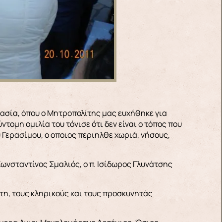
κλασία, όπου ο Μητροπολίτης μας ευχήθηκε για
τομη ομιλία του τόνισε ότι δεν είναι ο τόπος που
υ Γερασίμου, ο οποιος περιηλθε χωριά, νήσους,
 Κωνσταντίνος Σμαλιός, ο π. Ισίδωρος Γλυνάτσης
η, τους κληρικούς και τους προσκυνητάς