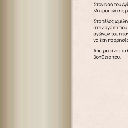
Στον Ναό του Αγ
Μητροπολίτης μ
Στο τέλος ωμίλη
στην αγάπη που
αγώνων του ηταν
να έχη παρρησία
Aπειρα είναι τα
βοήθειά του.