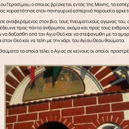
ίου Γερασίμου, ο οποιος βρίσκεται εντός της Μονης, το εσπ
ας χοροστάτησε στον πανηγυρικό εσπερινό παρουσία αρκετ
σε αναφερόμενος στον βίο, τους πνευματικούς αγωνας του, σ
 έδειχνε προς πάντα άνθρωπον, ακόμα και προς τους εχθρού
 να δοξασθη από τον Aγιο Θεό και να στεφανωθη με το αμαρ
 στον Θεό και να τελη με την χάρι του Αγίου Θεου θαύματα.
 θαύματα τα οποία τελει ο Aγιος σε κείνους οι οποίοι προστρ