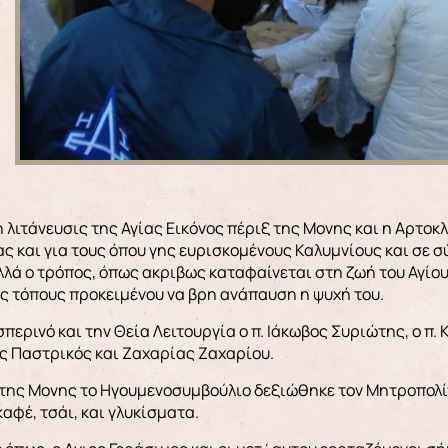
 η λιτάνευσις της Αγίας Εικόνος πέριξ της Μονης και η Αρτο
ς και για τους όπου γης ευρισκομένους Καλυμνίους και σε σύν
αλλά ο τρόπος, όπως ακριβως καταφαίνεται στη ζωή του Αγίο
ύς τόπους προκειμένου να βρη ανάπαυση η ψυχή του.
περινό και την Θεία Λειτουργία ο π. Ιάκωβος Συριώτης, ο π.
ης Παστρικός και Ζαχαρίας Ζαχαρίου.
 της Μονης το Ηγουμενοσυμβούλιο δεξιώθηκε τον Μητροπολίτ
φέ, τσάι, και γλυκίσματα.