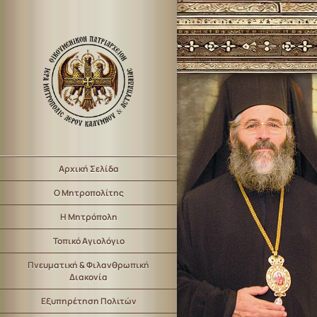
Αρχική Σελίδα
Ο Μητροπολίτης
Η Μητρόπολη
Τοπικό Αγιολόγιο
Πνευματική & Φιλανθρωπική
Διακονία
Εξυπηρέτηση Πολιτών