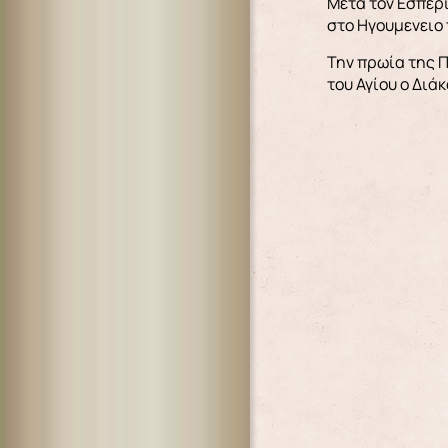
Μετά τον Εσπερι
στο Ηγουμενειο
Την πρωία της Π
του Αγίου ο Διά