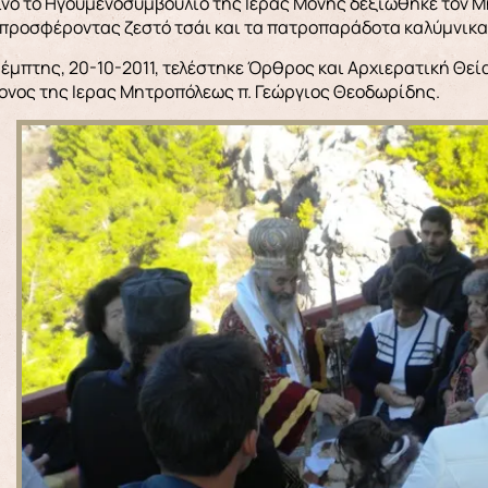
νό το Ηγουμενοσυμβούλιο της Ιερας Μονης δεξιώθηκε τον Μ
 προσφέροντας ζεστό τσάι και τα πατροπαράδοτα καλύμνικα
έμπτης, 20-10-2011, τελέστηκε Όρθρος και Αρχιερατική Θεία
κονος της Ιερας Μητροπόλεως π. Γεώργιος Θεοδωρίδης.