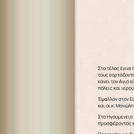
Στο τέλος έγινε
τους εορτάζοντα
κάνει τον Aγιο 
πόλεις και ιερο
Έψαλλαν στον Εσ
και οι κ. Μανώλ
Στο Ηγουμενειο
προσφέροντας κα