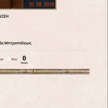
ΛΩΣΗ
εράς Μητροπόλεως
0
ail
Print
Shares