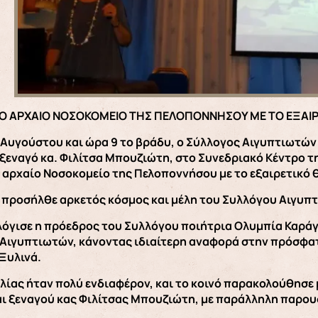
ΤΟ ΑΡΧΑΙΟ ΝΟΣΟΚΟΜΕΙΟ ΤΗΣ ΠΕΛΟΠΟΝΝΗΣΟΥ ΜΕ ΤΟ ΕΞΑΙΡ
 Αυγούστου και ώρα 9 το βράδυ, ο Σύλλογος Αιγυπτιωτών 
εναγό κα. Φιλίτσα Μπουζιώτη, στο Συνεδριακό Κέντρο τη
 αρχαίο Νοσοκομείο της Πελοποννήσου με το εξαιρετικό 
προσήλθε αρκετός κόσμος και μέλη του Συλλόγου Αιγυπ
λόγισε η πρόεδρος του Συλλόγου ποιήτρια Ολυμπία Καράγ
Αιγυπτιωτών, κάνοντας ιδιαίτερη αναφορά στην πρόσφα
Ξυλινά.
ιλίας ήταν πολύ ενδιαφέρον, και το κοινό παρακολούθησε 
ι ξεναγού κας Φιλίτσας Μπουζιώτη, με παράλληλη παρο