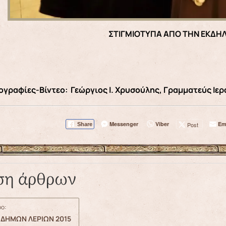
ΣΤΙΓΜΙΟΤΥΠΑ ΑΠΟ ΤΗΝ ΕΚΔΗ
γραφίες-Βίντεο: Γεώργιος Ι. Χρυσούλης, Γραμματεύς Ι
Messenger
Viber
Em
Post
Share
ση άρθρων
ο:
ΟΔΗΜΩΝ ΛΕΡΙΩΝ 2015