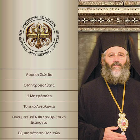
Αρχική Σελίδα
Ο Μητροπολίτης
Η Μητρόπολη
Τοπικό Αγιολόγιο
Πνευματική & Φιλανθρωπική
Διακονία
Εξυπηρέτηση Πολιτών