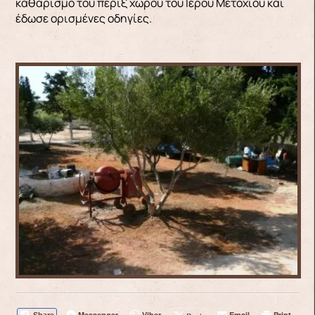
καθαρισμό του πέριξ χώρου του Ιερου Μετοχίου και
έδωσε ορισμένες οδηγίες.
Messenger
Viber
Email
Print
Share