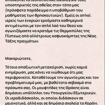
υποστηρικτές της αθεΐας στον τόπο μας
(πρόσφατο παράδειγμα η υποβάθμιση του
μαθήματος των θρησκευτικών). Εμείς οι απλοί
ιερείς των ενοριών ερχόμαστε καθημερινά
αντιμέτωποι με τον απλό λαό του Θεού και
αγωνιζόμαστε να κρατάμε τις Θερμοπύλες της
Πίστεως από αλλότριους οσφυοκάμπτες της Νέας
Τάξης πραγμάτων.
Μακαριώτατε,
Τέτοια απαξιωτική μεταχείριση, χωρίς καμιά
ενημέρωση, μας κάνει να νιώθουμε ότι μας
περιφρονείτε. Καταθέτουμε την αγωνία μας και τον
προβληματισμό μας, με βαθύτατο σεβασμό στο
πρόσωπο σας. Οι μουφτήδες της Θράκης είναι
δημόσιοι υπάλληλοι του Υπουργείου Εξωτερικών.
Οι ιεροδιδάσκαλοι, οι οποίοι διδάσκουν σε
μειονοτικά, αλλά και σε δημόσια σχολεία το Κοράνι