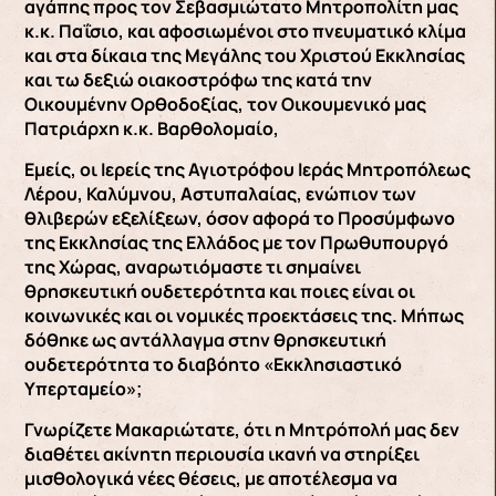
αγάπης προς τον Σεβασμιώτατο Μητροπολίτη μας
κ.κ. Παΐσιο, και αφοσιωμένοι στο πνευματικό κλίμα
και στα δίκαια της Μεγάλης του Χριστού Εκκλησίας
και τω δεξιώ οιακοστρόφω της κατά την
Οικουμένην Ορθοδοξίας, τον Οικουμενικό μας
Πατριάρχη κ.κ. Βαρθολομαίο,
Εμείς, οι Ιερείς της Αγιοτρόφου Ιεράς Μητροπόλεως
Λέρου, Καλύμνου, Αστυπαλαίας, ενώπιον των
θλιβερών εξελίξεων, όσον αφορά το Προσύμφωνο
της Εκκλησίας της Ελλάδος με τον Πρωθυπουργό
της Χώρας, αναρωτιόμαστε τι σημαίνει
θρησκευτική ουδετερότητα και ποιες είναι οι
κοινωνικές και οι νομικές προεκτάσεις της. Μήπως
δόθηκε ως αντάλλαγμα στην θρησκευτική
ουδετερότητα το διαβόητο «Εκκλησιαστικό
Υπερταμείο»;
Γνωρίζετε Μακαριώτατε, ότι η Μητρόπολή μας δεν
διαθέτει ακίνητη περιουσία ικανή να στηρίξει
μισθολογικά νέες θέσεις, με αποτέλεσμα να