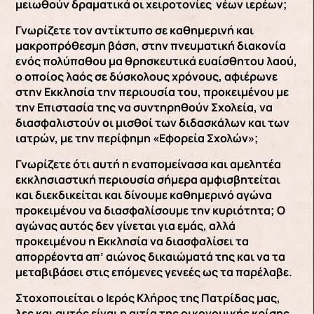
μειωθούν δραματικά οι χειροτονίες νέων ιερέων;
Γνωρίζετε τον αντίκτυπο σε καθημερινή και
μακροπρόθεσμη βάση, στην πνευματική διακονία
ενός πολύπαθου μα θρησκευτικά ευαίσθητου λαού,
ο οποίος λαός σε δύσκολους χρόνους, αφιέρωνε
στην Εκκλησία την περιουσία του, προκειμένου με
την Επιστασία της να συντηρηθούν Σχολεία, να
διασφαλιστούν οι μισθοί των διδασκάλων και των
ιατρών, με την περίφημη «Εφορεία Σχολών»;
Γνωρίζετε ότι αυτή η εναπομείνασα και αμελητέα
εκκλησιαστική περιουσία σήμερα αμφισβητείται
και διεκδικείται και δίνουμε καθημερινό αγώνα
προκειμένου να διασφαλίσουμε την κυριότητα; Ο
αγώνας αυτός δεν γίνεται για εμάς, αλλά
προκειμένου η Εκκλησία να διασφαλίσει τα
απορρέοντα απ’ αιώνος δικαιώματά της και να τα
μεταβιβάσει στις επόμενες γενεές ως τα παρέλαβε.
Στοχοποιείται ο Ιερός Κλήρος της Πατρίδας μας,
λες και αυτός είναι η αιτία της οικονομικής κρίσης