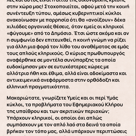
στην χώρα μας! Στοχοποιείται, αφού μετά την κοινή
συνέντευξη τύπου, αμέσως κυβερνητικοί κύκλοι
ανακοίνωσαν με παρρησία ότι θα «ανοίξουν» δέκα
χιλιάδες οργανικές θέσεις, όταν εμείς οι κληρικοί
«φύγουμε» από το Δημόσιο. Έτσι ώστε ακόμα και αν
η συμφωνία δεν επιτευχθεί, η κοινή γνώμη να ρίξει
για άλλη μια φορά τον λίθο του αναθέματος σε εμάς
τους απλούς κληρικούς. Ο κύριος πρωθυπουργός
αναφέρθηκε σε μοντέλα συνύπαρξης τα οποία
ευδοκίμησαν μεν σε ευτυχέστερες χώρες με
αλλότρια ήθη και έθιμα, αλλά είναι αδοκίμαστα και
αντικειμενικά ανεφάρμοστα στην ορθόδοξη και
ελληνική πραγματικότητα.
Μακαριώτατε, γνωρίζετε Υμείς και οι περί Υμάς
κύκλοι, τα προβλήματα του Εφημεριακού Κλήρου
της υπαίθρου και των ακριτικών περιοχών;
Υπάρχουν κληρικοί, οι οποίοι όχι απλώς
συμπάσχουν με τον απλό λαό στα δεινά τα οποία
βρήκαν τον τόπο μας, αλλά υπάρχουν περιπτώσεις