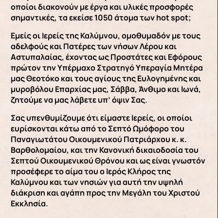
οποίοι διακονούν με έργα και υλικές προσφορές
σημαντικές, τα εκείσε 1050 άτομα των hot spot;
Εμείς οι Ιερείς της Καλύμνου, ομοθυμαδόν με τους
αδελφούς και Πατέρες των νήσων Λέρου και
Αστυπαλαίας, έχοντας ως Προστάτες και Εφόρους
πρώτον την Υπέρμαχο Στρατηγό Υπεραγία Μητέρα
μας Θεοτόκο και τους αγίους της Ευλογημένης και
μυροβόλου Επαρχίας μας, Σάββα, Άνθιμο και Ιωνά,
ζητούμε να μας λάβετε υπ’ όψιν Σας.
Σας υπενθυμίζουμε ότι είμαστε Ιερείς, οι οποίοι
ευρίσκονται κάτω από το Σεπτό Ωμόφορο του
Παναγιωτάτου Οικουμενικού Πατριάρχου κ. κ.
Βαρθολομαίου, και την Κανονική δικαιοδοσία του
Σεπτού Οικουμενικού Θρόνου και ως είναι γνωστόν
προσέφερε το αίμα του ο Ιερός Κλήρος της
Καλύμνου και των νησιών για αυτή την υψηλή
διάκριση και αγάπη προς την Μεγάλη του Χριστού
Εκκλησία.