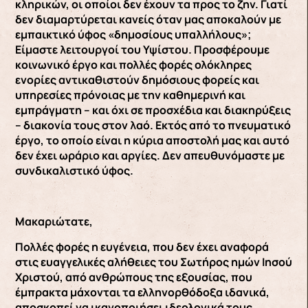
κληρικών, οι οποίοι δεν έχουν τα προς το ζην. Γιατί
δεν διαμαρτύρεται κανείς όταν μας αποκαλούν με
εμπαικτικό ύφος «δημοσίους υπαλλήλους»;
Είμαστε λειτουργοί του Υψίστου. Προσφέρουμε
κοινωνικό έργο και πολλές φορές ολόκληρες
ενορίες αντικαθιστούν δημόσιους φορείς και
υπηρεσίες πρόνοιας με την καθημερινή και
εμπράγματη – και όχι σε προσχέδια και διακηρύξεις
– διακονία τους στον λαό. Εκτός από το πνευματικό
έργο, το οποίο είναι η κύρια αποστολή μας και αυτό
δεν έχει ωράριο και αργίες. Δεν απευθυνόμαστε με
συνδικαλιστικό ύφος.
Μακαριώτατε,
Πολλές φορές η ευγένεια, που δεν έχει αναφορά
στις ευαγγελικές αλήθειες του Σωτήρος ημών Ιησού
Χριστού, από ανθρώπους της εξουσίας, που
έμπρακτα μάχονται τα ελληνορθόδοξα ιδανικά,
αποσκοπεί να ικανοποιήσει ιδεολογικά τους