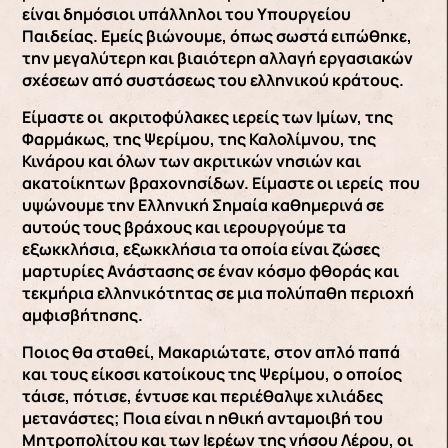
είναι δημόσιοι υπάλληλοι του Υπουργείου
Παιδείας. Εμείς βιώνουμε, όπως σωστά ειπώθηκε,
την μεγαλύτερη και βιαιότερη αλλαγή εργασιακών
σχέσεων από συστάσεως του ελληνικού κράτους.
Είμαστε οι ακριτοφύλακες ιερείς των Ιμίων, της
Φαρμάκως, της Ψερίμου, της Καλολίμνου, της
Κινάρου και όλων των ακριτικών νησιών και
ακατοίκητων βραχονησίδων. Είμαστε οι ιερείς που
υψώνουμε την Ελληνική Σημαία καθημερινά σε
αυτούς τους βράχους και ιερουργούμε τα
εξωκκλήσια, εξωκκλήσια τα οποία είναι ζώσες
μαρτυρίες Ανάστασης σε έναν κόσμο φθοράς και
τεκμήρια ελληνικότητας σε μια πολύπαθη περιοχή
αμφισβήτησης.
Ποιος θα σταθεί, Μακαριώτατε, στον απλό παπά
και τους είκοσι κατοίκους της Ψερίμου, ο οποίος
τάισε, πότισε, έντυσε και περιέθαλψε χιλιάδες
μετανάστες; Ποια είναι η ηθική ανταμοιβή του
Μητροπολίτου και των Ιερέων της νήσου Λέρου, οι