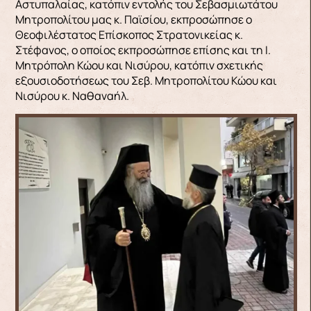
Αστυπαλαίας, κατόπιν εντολής του Σεβασμιωτάτου
Μητροπολίτου μας κ. Παϊσίου, εκπροσώπησε ο
Θεοφιλέστατος Επίσκοπος Στρατονικείας κ.
Στέφανος, ο οποίος εκπροσώπησε επίσης και τη Ι.
Μητρόπολη Κώου και Νισύρου, κατόπιν σχετικής
εξουσιοδοτήσεως του Σεβ. Μητροπολίτου Κώου και
Νισύρου κ. Ναθαναήλ.