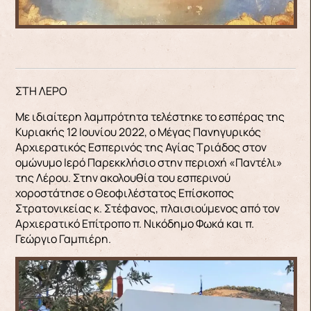
ΣΤΗ ΛΕΡΟ
Με ιδιαίτερη λαμπρότητα τελέστηκε το εσπέρας της
Κυριακής 12 Ιουνίου 2022, ο Μέγας Πανηγυρικός
Αρχιερατικός Εσπερινός της Αγίας Τριάδος στον
ομώνυμο Ιερό Παρεκκλήσιο στην περιοχή «Παντέλι»
της Λέρου. Στην ακολουθία του εσπερινού
χοροστάτησε ο Θεοφιλέστατος Επίσκοπος
Στρατονικείας κ. Στέφανος, πλαισιούμενος από τον
Αρχιερατικό Επίτροπο π. Νικόδημο Φωκά και π.
Γεώργιο Γαμπιέρη.