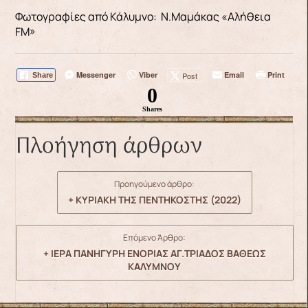
Φωτογραφίες από Κάλυμνο: Ν.Μαμάκας «Αλήθεια
FM»
Messenger
Viber
Email
Print
Post
Share
0
Shares
Πλοήγηση άρθρων
Προηγούμενο άρθρο:
+ ΚΥΡΙΑΚΗ ΤΗΣ ΠΕΝΤΗΚΟΣΤΗΣ (2022)
Επόμενο Άρθρο:
+ ΙΕΡΑ ΠΑΝΗΓΥΡΗ ΕΝΟΡΙΑΣ ΑΓ.ΤΡΙΑΔΟΣ ΒΑΘΕΩΣ
ΚΑΛΥΜΝΟΥ