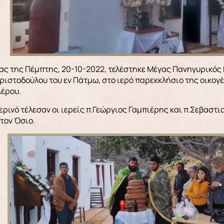
ριστοδούλου του εν Πάτμω, στο ιερό παρεκκλήσιο της οικογ
Λέρου.
ερινό τέλεσαν οι ιερείς π.Γεώργιος Γαμπιέρης και π.Σεβαστ
 τον Όσιο.