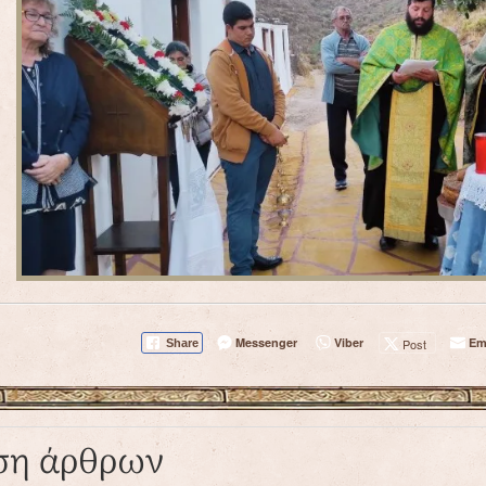
Messenger
Viber
Em
Post
Share
ση άρθρων