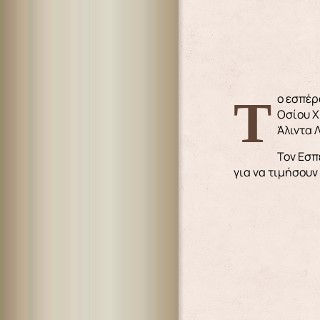
Το εσπέρας της Πέμπτης, 20-10-2022, τελέστηκε Μέγας Πανηγυρικός Εσπερινός μετ’ αρτοκλασίας, προς τιμήν του
Οσίου Χ
Άλιντα 
Τον Εσπ
για να τιμήσουν