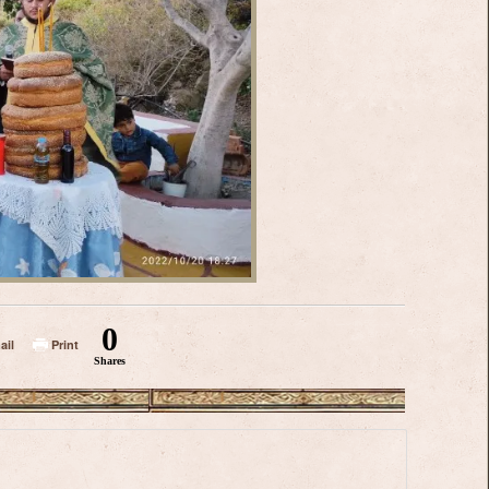
0
ail
Print
Shares