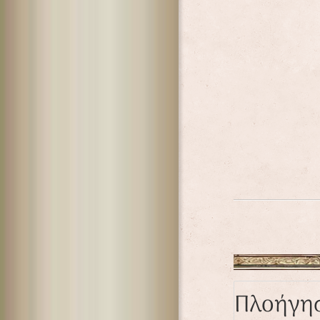
Πλοήγη