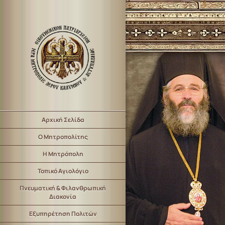
Αρχική Σελίδα
Ο Μητροπολίτης
Η Μητρόπολη
Τοπικό Αγιολόγιο
Πνευματική & Φιλανθρωπική
Διακονία
Εξυπηρέτηση Πολιτών