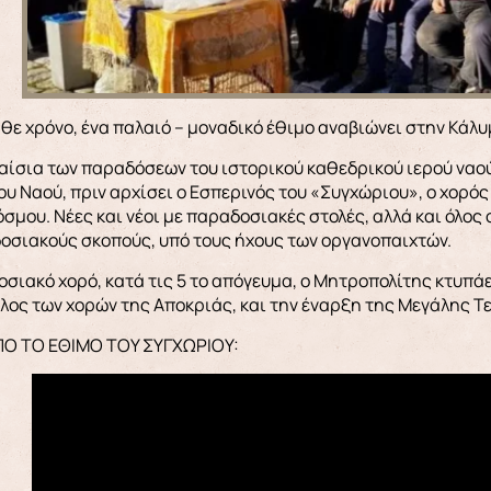
άθε χρόνο, ένα παλαιό – μοναδικό έθιμο αναβιώνει στην Κάλυ
αίσια των παραδόσεων του ιστορικού καθεδρικού ιερού να
ου Ναού, πριν αρχίσει ο Εσπερινός του «Συγχώριου», ο χορός 
όσμου. Νέες και νέοι με παραδοσιακές στολές, αλλά και όλος
οσιακούς σκοπούς, υπό τους ήχους των οργανοπαιχτών.
σιακό χορό, κατά τις 5 το απόγευμα, ο Μητροπολίτης κτυπάει
λος των χορών της Αποκριάς, και την έναρξη της Μεγάλης Τ
ΠΟ ΤΟ ΕΘΙΜΟ ΤΟΥ ΣΥΓΧΩΡΙΟΥ: