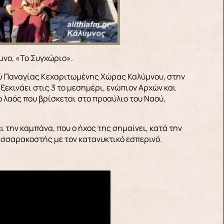
μνο, «Το Συγχώριο».
ού Παναγίας Κεχαριτωμένης Χώρας Καλύμνου, στην
ξεκινάει στις 3 το μεσημέρι, ενώπιον Αρχών και
 ο λαός που βρίσκεται στο προαύλιο του Ναού,
 την καμπάνα, που ο ήχος της σημαίνει, κατά την
εσσαρακοστής με τον κατανυκτικό εσπερινό.