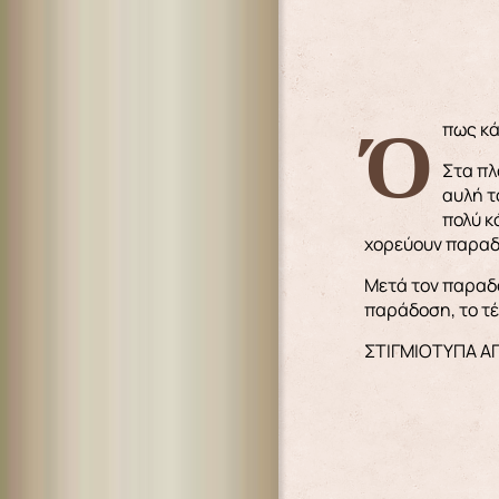
Όπως κ
Στα πλ
αυλή τ
πολύ κ
χορεύουν παραδ
Μετά τον παραδο
παράδοση, το τέ
ΣΤΙΓΜΙΟΤΥΠΑ Α