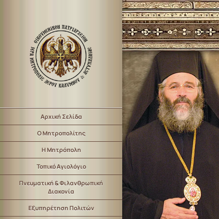
Αρχική Σελίδα
Ο Μητροπολίτης
Η Μητρόπολη
Τοπικό Αγιολόγιο
Πνευματική & Φιλανθρωπική
Διακονία
Εξυπηρέτηση Πολιτών