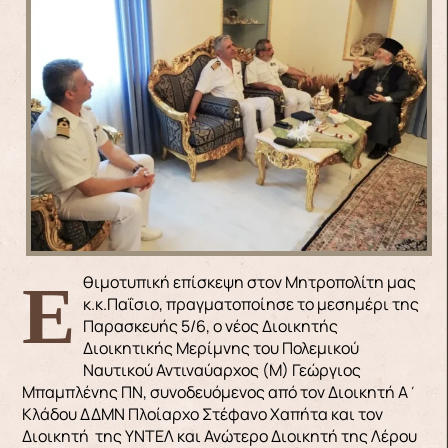
Εθιμοτυπική επίσκεψη στον Μητροπολίτη μας
κ.κ.Παΐσιο, πραγματοποίησε το μεσημέρι της
Παρασκευής 5/6, ο νέος Διοικητής
Διοικητικής Μερίμνης του Πολεμικού
Ναυτικού Αντιναύαρχος (Μ) Γεώργιος
Μπαμπλένης ΠΝ, συνοδευόμενος από τον Διοικητή Α΄
Κλάδου ΔΔΜΝ Πλοίαρχο Στέφανο Χαπήτα και τον
Διοικητή της ΥΝΤΕΛ και Ανώτερο Διοικητή της Λέρου