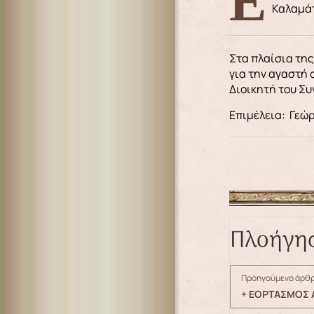
Εθιμοτυπική επίσκεψη στον Μητροπολίτη μας κ. Παΐσιο, στην Κάλυμνο, πραγματοποίησαν την Παρασκευή 5/5/2023, ο
Καλαμάτ
Στα πλαίσια τη
για την αγαστή 
Διοικητή του Συ
Επιμέλεια: Γεώ
Πλοήγη
Προηγούμενο άρθρ
+ ΕΟΡΤΑΣΜΟΣ 