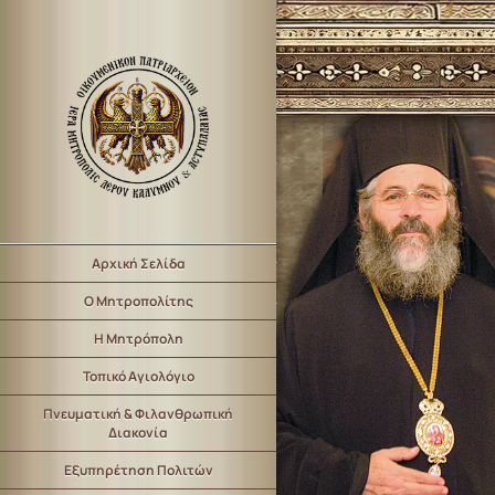
Αρχική Σελίδα
Ο Μητροπολίτης
Η Μητρόπολη
Τοπικό Αγιολόγιο
Πνευματική & Φιλανθρωπική
Διακονία
Εξυπηρέτηση Πολιτών