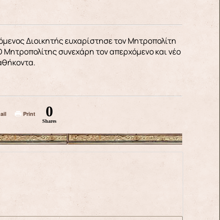
όμενος Διοικητής ευχαρίστησε τον Μητροπολίτη
 Ο Μητροπολίτης συνεχάρη τον απερχόμενο και νέο
καθήκοντα.
0
ail
Print
Shares