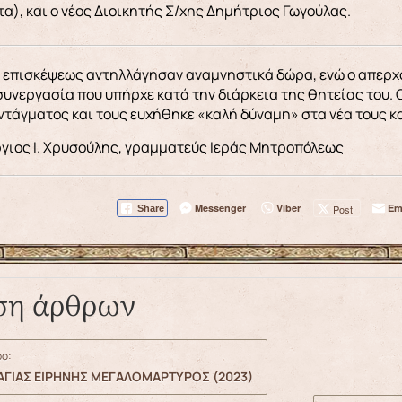
α), και ο νέος Διοικητής Σ/χης Δημήτριος Γωγούλας.
ς επισκέψεως αντηλλάγησαν αναμνηστικά δώρα, ενώ ο απερχ
συνεργασία που υπήρχε κατά την διάρκεια της θητείας του.
ντάγματος και τους ευχήθηκε «καλή δύναμη» στα νέα τους 
ργιος Ι. Χρυσούλης, γραμματεύς Ιεράς Μητροπόλεως
Messenger
Viber
Em
Post
Share
ση άρθρων
ο:
ΑΓΙΑΣ ΕΙΡΗΝΗΣ ΜΕΓΑΛΟΜΑΡΤΥΡΟΣ (2023)