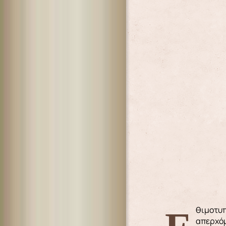
απερχόμ