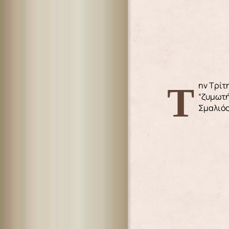
Την Τρίτη 16-1-2024, ο Σεβασμιώτατος Μητροπολίτης μας κ. Παΐσιος ευλόγησε την παρασκευή προσφόρων στο
“ζυμωτή
Σμαλιός