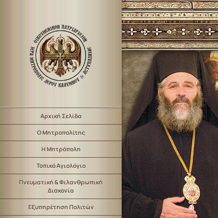
Αρχική Σελίδα
Ο Μητροπολίτης
Η Μητρόπολη
Τοπικό Αγιολόγιο
Πνευματική & Φιλανθρωπική
Διακονία
Εξυπηρέτηση Πολιτών