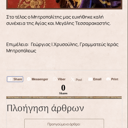
Στο τέλος ο Μητροπολίτης μας ευχήθηκε καλή
συνέχεια της Αγίας και Μεγάλης Τεσσαρακοστής.
Επιμέλεια: Γεώργιος Ι.Χρυσούλης, Γραμματεύς Ιεράς
Μητροπόλεως
Messenger
Viber
Email
Print
Post
Share
0
Shares
Πλοήγηση άρθρων
Προηγούμενο άρθρο: