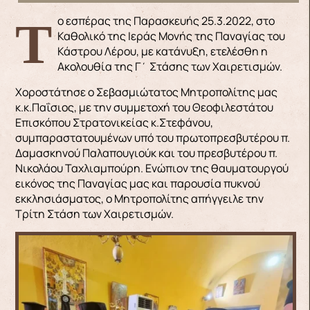
Το εσπέρας της Παρασκευής 25.3.2022, στο
Καθολικό της Ιεράς Μονής της Παναγίας του
Κάστρου Λέρου, με κατάνυξη, ετελέσθη η
Ακολουθία της Γ΄ Στάσης των Χαιρετισμών.
Χοροστάτησε ο Σεβασμιώτατος Μητροπολίτης μας
κ.κ.Παΐσιος, με την συμμετοχή του Θεοφιλεστάτου
Επισκόπου Στρατονικείας κ.Στεφάνου,
συμπαραστατουμένων υπό του πρωτοπρεσβυτέρου π.
Δαμασκηνού Παλαπουγιούκ και του πρεσβυτέρου π.
Νικολάου Ταχλιαμπούρη. Ενώπιον της θαυματουργού
εικόνος της Παναγίας μας και παρουσία πυκνού
εκκλησιάσματος, ο Μητροπολίτης απήγγειλε την
Τρίτη Στάση των Χαιρετισμών.