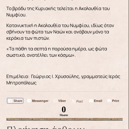
Το βράδυ της Κυριακής τελείται η Ακολουθία του
Νυμφίου.
Κατανυκτική η Ακολουθία του Νυμφίου, ιδίως όταν
σβήνουν τα φώτα των Ναών και ανάβουν μόνο τα
κεράκια των πιστών.
«Τα πάθη τα σεπτά η παρούσα ημέρα, ως φώτα
σωστικά, ανατέλλει των κόσμω».
Επιμέλεια: Γεώργιος Ι. Χρυσούλης, γραμματεύς Ιεράς
Μητροπόλεως
Messenger
Viber
Email
Print
Post
Share
0
Shares