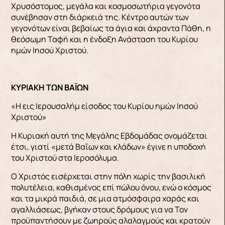
Χρυσόστομος, μεγάλα και κοσμοσωτήρια γεγονότα
συνέβησαν στη διάρκειά της. Κέντρο αυτών των
γεγονότων είναι βεβαίως τα άγια και άχραντα Πάθη, η
θεόσωμη Ταφή και η ένδοξη Ανάσταση του Κυρίου
ημών Ιησού Χριστού.
ΚΥΡΙΑΚΗ ΤΩΝ ΒΑΪΩΝ
«Η εις Ιερουσαλήμ είσοδος του Κυρίου ημών Ιησού
Χριστού»
Η Κυριακή αυτή της Μεγάλης Εβδομάδας ονομάζεται
έτσι, γιατί «μετά Βαΐων και κλάδων» έγινε η υποδοχή
του Χριστού στα Ιεροσόλυμα.
Ο Χριστός εισέρχεται στην πόλη χωρίς την βασιλική
πολυτέλεια, καθισμένος επί πώλου όνου, ενώ ο κόσμος
και τα μικρά παιδιά, σε μια ατμόσφαιρα χαράς και
αγαλλιάσεως, βγήκαν στους δρόμους για να Τον
προϋπαντήσουν με ζωηρούς αλαλαγμούς και κρατούν