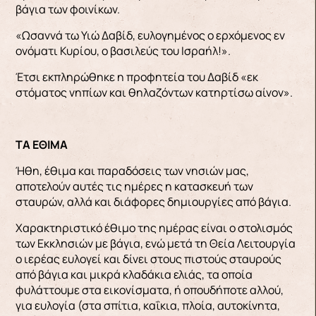
βάγια των φοινίκων.
«Ωσαννά τω Υιώ Δαβίδ, ευλογημένος ο ερχόμενος εν
ονόματι Κυρίου, ο βασιλεύς του Ισραήλ!».
Έτσι εκπληρώθηκε η προφητεία του Δαβίδ «εκ
στόματος νηπίων και θηλαζόντων κατηρτίσω αίνον».
ΤΑ ΕΘΙΜΑ
Ήθη, έθιμα και παραδόσεις των νησιών μας,
αποτελούν αυτές τις ημέρες η κατασκευή των
σταυρών, αλλά και διάφορες δημιουργίες από βάγια.
Χαρακτηριστικό έθιμο της ημέρας είναι ο στολισμός
των Εκκλησιών με βάγια, ενώ μετά τη Θεία Λειτουργία
ο ιερέας ευλογεί και δίνει στους πιστούς σταυρούς
από βάγια και μικρά κλαδάκια ελιάς, τα οποία
φυλάττουμε στα εικονίσματα, ή οπουδήποτε αλλού,
για ευλογία (στα σπίτια, καΐκια, πλοία, αυτοκίνητα,