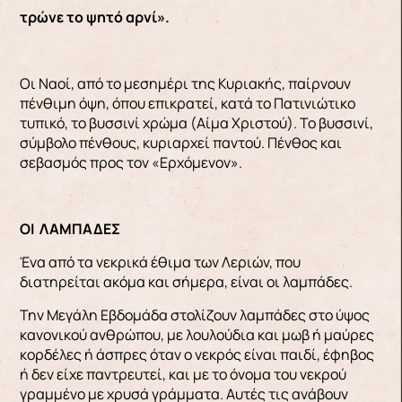
τρώνε το ψητό αρνί».
Οι Ναοί, από το μεσημέρι της Κυριακής, παίρνουν
πένθιμη όψη, όπου επικρατεί, κατά το Πατινιώτικο
τυπικό, το βυσσινί χρώμα (Αίμα Χριστού). Το βυσσινί,
σύμβολο πένθους, κυριαρχεί παντού. Πένθος και
σεβασμός προς τον «Ερχόμενον».
ΟΙ ΛΑΜΠΑΔΕΣ
Ένα από τα νεκρικά έθιμα των Λεριών, που
διατηρείται ακόμα και σήμερα, είναι οι λαμπάδες.
Την Μεγάλη Εβδομάδα στολίζουν λαμπάδες στο ύψος
κανονικού ανθρώπου, με λουλούδια και μωβ ή μαύρες
κορδέλες ή άσπρες όταν ο νεκρός είναι παιδί, έφηβος
ή δεν είχε παντρευτεί, και με το όνομα του νεκρού
γραμμένο με χρυσά γράμματα. Αυτές τις ανάβουν