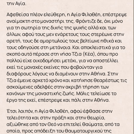
την Αγία.
Αφεθείσα πλέον ελεύθερη, η Αγία Φιλοθέη, επέστρεψε
αναίμακτη στο μοναστήρι της. Φρόντιζε δε, όχι μόνο
για τη σωτηρία της δικής της ψυχής αλλά και των
άλλων, αφού τους μεν ενάρετους τους στερέωνε στην
αρετή, τους δε αμαρτωλούς τους βελτίωνε ηθικά και
τους οδηγούσε στη μετάνοια. Και αποκλειστικά για το
σκοπό αυτό πέρασε στη νήσο Τζια (Κέα), όπου προ
πολλού είχε οικοδομήσει μετόχι, για να αποστέλλει
εκεί τις μοναχές εκείνες που φοβούνταν για
διαφόρους λόγους να διαμένουν στην Αθήνα. Στην
Τζια έμεινε αρκετό χρόνο και κατήχησε θεαρέστως τις
ασκούμενες αδελφές στην ακριβή τήρηση των
κανόνων της μοναστικής ζωής. Μόλις τελείωσε το
έργο της εκεί, επέστρεψε και πάλι στην Αθήνα.
Έτσι λοιπόν, η Αγία Φιλοθέη, αφού έφθασε στην
τελειότητα και στην πράξη και στην θεωρία,
αξιώθηκε από τον Θεό να επιτελεί θαύματα, από τα
οποία, προς απόδειξη του θαυματουργικού της