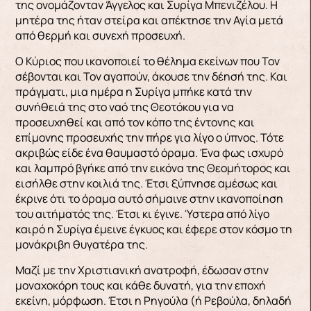
της ονομάζονταν Άγγελος και Συρίγα Μπενιζέλου. Η
μητέρα της ήταν στείρα και απέκτησε την Αγία μετά
από θερμή και συνεχή προσευχή.
Ο Κύριος που ικανοποιεί το θέλημα εκείνων που Τον
σέβονται και Τον αγαπούν, άκουσε την δέησή της. Και
πράγματι, μια ημέρα η Συρίγα μπήκε κατά την
συνήθειά της στο ναό της Θεοτόκου για να
προσευχηθεί και από τον κόπο της έντονης και
επίμονης προσευχής την πήρε για λίγο ο ύπνος. Τότε
ακριβώς είδε ένα θαυμαστό όραμα. Ένα φως ισχυρό
και λαμπρό βγήκε από την εικόνα της Θεομήτορος και
εισήλθε στην κοιλιά της. Έτσι ξύπνησε αμέσως και
έκρινε ότι το όραμα αυτό σήμαινε στην ικανοποίηση
του αιτήματός της. Έτσι κι έγινε. Ύστερα από λίγο
καιρό η Συρίγα έμεινε έγκυος και έφερε στον κόσμο τη
μονάκριβη θυγατέρα της.
Μαζί με την Χριστιανική ανατροφή, έδωσαν στην
μοναχοκόρη τους και κάθε δυνατή, για την εποχή
εκείνη, μόρφωση. Έτσι η Ρηγούλα (ή Ρεβούλα, δηλαδή