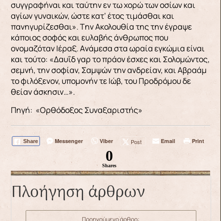
συγγραφήναι και ταύτην εν τω χορώ των οσίων και
αγίων γυναικών, ώστε κατ’ έτος τιμάσθαι και
πανηγυρίζεσθαι». Tην Aκολουθία της την έγραψε
κάποιος σοφός και ευλαβής άνθρωπος που
ονομαζόταν Iέραξ. Aνάμεσα στα ωραία εγκώμια είναι
και τούτο: «Δαυΐδ γαρ το πράον έσχες και Σολομώντος,
σεμνή, την σοφίαν, Σαμψών την ανδρείαν, και Aβραάμ
το φιλόξενον, υπομονήν τε Iώβ, του Προδρόμου δε
θείαν άσκησιν…».
Πηγή: «Ορθόδοξος Συναξαριστής»
Messenger
Viber
Email
Print
Post
Share
0
Shares
Πλοήγηση άρθρων
Προηγούμενο άρθρο: