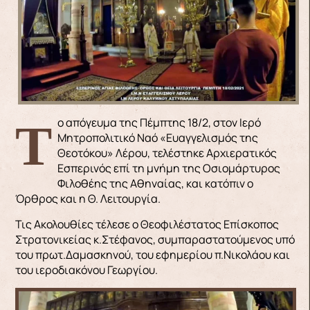
Το απόγευμα της Πέμπτης 18/2, στον Ιερό
Μητροπολιτικό Ναό «Ευαγγελισμός της
Θεοτόκου» Λέρου, τελέστηκε Αρχιερατικός
Εσπερινός επί τη μνήμη της Οσιομάρτυρος
Φιλοθέης της Αθηναίας, και κατόπιν ο
Όρθρος και η Θ. Λειτουργία.
Τις Ακολουθίες τέλεσε ο Θεοφιλέστατος Επίσκοπος
Στρατονικείας κ.Στέφανος, συμπαραστατούμενος υπό
του πρωτ.Δαμασκηνού, του εφημερίου π.Νικολάου και
του ιεροδιακόνου Γεωργίου.