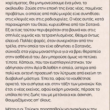
χαρίσματος, θα μνημονεύσουμε ένα μόνο, το
ακόλουθο: Ζούσε στην εποχή της ένας νέος, ποιμένας
προβάτων, ο οποίος από πολύ μικρός είχε συνηθίσει
στις κλεψιές και στις ραδιουργίες. Ο νέος αυτός, κατά
παραχώρηση του Θεού, κυριεύθηκε από τον Σατανά.
Εξ αιτίας τούτου περιφερόταν στα βουνά και στις
σπηλιές γυμνός και τετραχηλισμένος, θέαμα όντως
ελεεινό. Πολλές φορές, όταν συνερχόταν από την
τρέλα, στην οποία τον είχε οδηγήσει ο Σατανάς,
σύχναζε στα γύρω μοναστήρια για να βρει θεραπεία
στην ασθένειά του. Δεν μπορούσε όμως να πετύχει
τίποτε. Κάποιοι, που τον ευσπλαγχνίστηκαν, τον
οδήγησαν στην Αγία Φιλοθέη η οποία, ύστερα από
πολύ και εκτενή προσευχή τον λύτρωσε από εκείνη τη
διαβολική μάστιγα. Έπειτα, αφού το νουθέτησε
αρκετά, τον εισήγαγε και στην τάξη των μοναχών. Και
έτσι ο νέος εκείνος, αφού εκάρη μοναχός, πέρασε το
υπόλοιπο της ζωής του με μετάνοια και άσκηση,
θαυμαζόμενος απ’ όλους.
Μάταια οι Τούρκοι προσπαθούν να ανακόψουν την