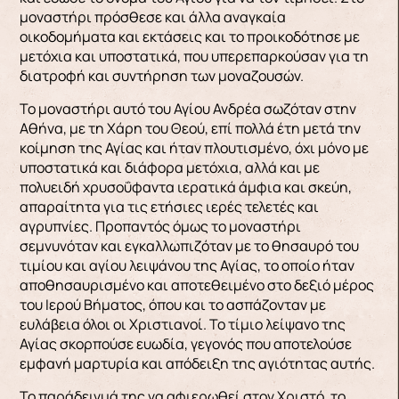
μοναστήρι πρόσθεσε και άλλα αναγκαία
οικοδομήματα και εκτάσεις και το προικοδότησε με
μετόχια και υποστατικά, που υπερεπαρκούσαν για τη
διατροφή και συντήρηση των μοναζουσών.
Το μοναστήρι αυτό του Αγίου Ανδρέα σωζόταν στην
Αθήνα, με τη Χάρη του Θεού, επί πολλά έτη μετά την
κοίμηση της Αγίας και ήταν πλουτισμένο, όχι μόνο με
υποστατικά και διάφορα μετόχια, αλλά και με
πολυειδή χρυσοΰφαντα ιερατικά άμφια και σκεύη,
απαραίτητα για τις ετήσιες ιερές τελετές και
αγρυπνίες. Προπαντός όμως το μοναστήρι
σεμνυνόταν και εγκαλλωπιζόταν με το θησαυρό του
τιμίου και αγίου λειψάνου της Αγίας, το οποίο ήταν
αποθησαυρισμένο και αποτεθειμένο στο δεξιό μέρος
του Ιερού Βήματος, όπου και το ασπάζονταν με
ευλάβεια όλοι οι Χριστιανοί. Το τίμιο λείψανο της
Αγίας σκορπούσε ευωδία, γεγονός που αποτελούσε
εμφανή μαρτυρία και απόδειξη της αγιότητας αυτής.
Το παράδειγμά της να αφιερωθεί στον Χριστό, το