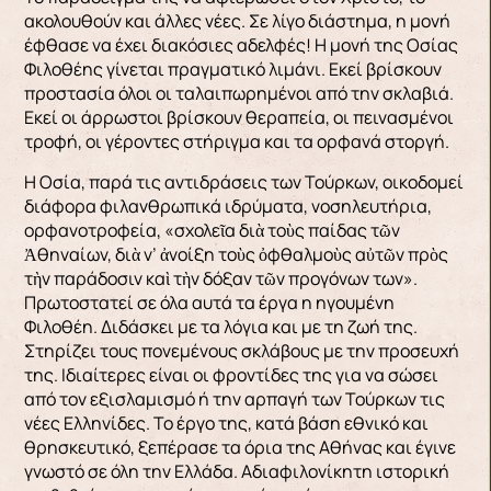
ακολουθούν και άλλες νέες. Σε λίγο διάστημα, η μονή
έφθασε να έχει διακόσιες αδελφές! Η μονή της Οσίας
Φιλοθέης γίνεται πραγματικό λιμάνι. Εκεί βρίσκουν
προστασία όλοι οι ταλαιπωρημένοι από την σκλαβιά.
Εκεί οι άρρωστοι βρίσκουν θεραπεία, οι πεινασμένοι
τροφή, οι γέροντες στήριγμα και τα ορφανά στοργή.
Η Οσία, παρά τις αντιδράσεις των Τούρκων, οικοδομεί
διάφορα φιλανθρωπικά ιδρύματα, νοσηλευτήρια,
ορφανοτροφεία, «σχολεῖα διὰ τοὺς παίδας τῶν
Ἀθηναίων, διὰ ν’ ἀνοίξη τοὺς ὀφθαλμοὺς αὐτῶν πρὸς
τὴν παράδοσιν καὶ τὴν δόξαν τῶν προγόνων των».
Πρωτοστατεί σε όλα αυτά τα έργα η ηγουμένη
Φιλοθέη. Διδάσκει με τα λόγια και με τη ζωή της.
Στηρίζει τους πονεμένους σκλάβους με την προσευχή
της. Ιδιαίτερες είναι οι φροντίδες της για να σώσει
από τον εξισλαμισμό ή την αρπαγή των Τούρκων τις
νέες Ελληνίδες. Το έργο της, κατά βάση εθνικό και
θρησκευτικό, ξεπέρασε τα όρια της Αθήνας και έγινε
γνωστό σε όλη την Ελλάδα. Αδιαφιλονίκητη ιστορική