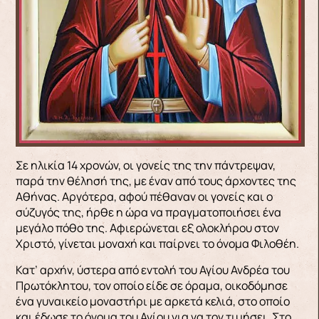
Σε ηλικία 14 χρονών, οι γονείς της την πάντρεψαν,
παρά την θέλησή της, με έναν από τους άρχοντες της
Αθήνας. Αργότερα, αφού πέθαναν οι γονείς και ο
σύζυγός της, ήρθε η ώρα να πραγματοποιήσει ένα
μεγάλο πόθο της. Αφιερώνεται εξ ολοκλήρου στον
Χριστό, γίνεται μοναχή και παίρνει το όνομα Φιλοθέη.
Κατ’ αρχήν, ύστερα από εντολή του Αγίου Ανδρέα του
Πρωτόκλητου, τον οποίο είδε σε όραμα, οικοδόμησε
ένα γυναικείο μοναστήρι με αρκετά κελιά, στο οποίο
και έδωσε το όνομα του Αγίου για να τον τιμήσει. Στο