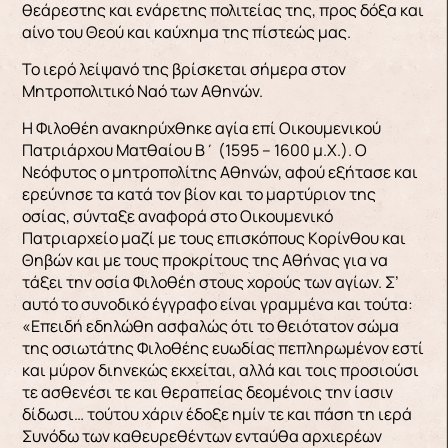
θεάρεστης και ενάρετης πολιτείας της, προς δόξα και
αίνο του Θεού και καύχημα της πίστεώς μας.
Το ιερό λείψανό της βρίσκεται σήμερα στον
Μητροπολιτικό Ναό των Αθηνών.
H Φιλοθέη ανακηρύχθηκε αγία επί Oικουμενικού
Πατριάρχου Mατθαίου B΄ (1595 – 1600 μ.Χ.). Ο
Nεόφυτος ο μητροπολίτης Aθηνών, αφού εξήτασε και
ερεύνησε τα κατά τον βίον και το μαρτύριον της
οσίας, σύνταξε αναφορά στο Οικουμενικό
Πατριαρχείο μαζί με τους επισκόπους Kορίνθου και
Θηβών και με τους προκρίτους της Aθήνας για να
τάξει την οσία Φιλοθέη στους χορούς των αγίων. Σ’
αυτό το συνοδικό έγγραφο είναι γραμμένα και τούτα:
«Eπειδή εδηλώθη ασφαλώς ότι το θειότατον σώμα
της οσιωτάτης Φιλοθέης ευωδίας πεπληρωμένον εστί
και μύρον διηνεκώς εκχείται, αλλά και τοις προσιούσι
τε ασθενέσι τε και θεραπείας δεομένοις την ίασιν
δίδωσι… τούτου χάριν έδοξε ημίν τε και πάση τη ιερά
Συνόδω των καθευρεθέντων ενταύθα αρχιερέων