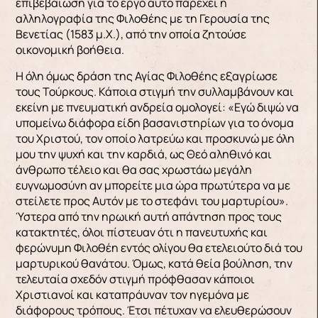
επιβεβαίωση για το έργο αυτό παρέχει η
αλληλογραφία της Φιλοθέης με τη Γερουσία της
Βενετίας (1583 μ.Χ.), από την οποία ζητούσε
οικονομική βοήθεια.
Η όλη όμως δράση της Αγίας Φιλοθέης εξαγρίωσε
τους Τούρκους. Κάποια στιγμή την συλλαμβάνουν και
εκείνη με πνευματική ανδρεία ομολογεί: «Εγώ διψώ να
υπομείνω διάφορα είδη βασανιστηρίων για το όνομα
του Χριστού, τον οποίο λατρεύω και προσκυνώ με όλη
μου την ψυχή και την καρδιά, ως Θεό αληθινό και
άνθρωπο τέλειο και θα σας χρωστάω μεγάλη
ευγνωμοσύνη αν μπορείτε μια ώρα πρωτύτερα να με
στείλετε προς Αυτόν με το στεφάνι του μαρτυρίου».
Ύστερα από την ηρωική αυτή απάντηση προς τους
κατακτητές, όλοι πίστευαν ότι η πανευτυχής και
φερώνυμη Φιλοθέη εντός ολίγου θα ετελειούτο διά του
μαρτυρικού θανάτου. Όμως, κατά θεία βούληση, την
τελευταία σχεδόν στιγμή πρόφθασαν κάποιοι
Χριστιανοί και καταπράυναν τον ηγεμόνα με
διάφορους τρόπους. Έτσι πέτυχαν να ελευθερώσουν