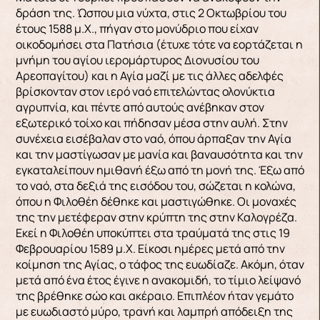
δράση της. Ώσπου μια νύχτα, στις 2 Οκτωβρίου του
έτους 1588 μ.Χ., πήγαν στο μονύδριο που είχαν
οικοδομήσει στα Πατήσια (έτυχε τότε να εορτάζεται η
μνήμη του αγίου ιερομάρτυρος Διονυσίου του
Αρεοπαγίτου) και η Αγία μαζί με τις άλλες αδελφές
βρίσκονταν στον ιερό ναό επιτελώντας ολονύκτια
αγρυπνία, και πέντε από αυτούς ανέβηκαν στον
εξωτερικό τοίχο και πήδησαν μέσα στην αυλή. Στην
συνέχεια εισέβαλαν στο ναό, όπου άρπαξαν την Αγία
και την μαστίγωσαν με μανία και βαναυσότητα και την
εγκαταλείπουν ημιθανή έξω από τη μονή της. Έξω από
το ναό, στα δεξιά της εισόδου του, σώζεται η κολώνα,
όπου η Φιλοθέη δέθηκε και μαστιγώθηκε. Οι μοναχές
της την μετέφεραν στην κρύπτη της στην Καλογρέζα.
Εκεί η Φιλοθέη υποκύπτει στα τραύματά της στις 19
Φεβρουαρίου 1589 μ.Χ. Είκοσι ημέρες μετά από την
κοίμηση της Αγίας, ο τάφος της ευωδίαζε. Ακόμη, όταν
μετά από ένα έτος έγινε η ανακομιδή, το τίμιο λείψανό
της βρέθηκε σώο και ακέραιο. Επιπλέον ήταν γεμάτο
με ευωδιαστό μύρο, τρανή και λαμπρή απόδειξη της