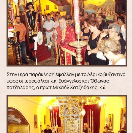
Στην ιερά παράκληση έψαλλαν με το Λέρικο βυζαντινό
ύφος οι ιεροψάλται κ.κ. Ευάγγελος και Όθωνας
Χατζηλάρης, ο πρωτ.Μιχαήλ Χατζηδάκης, κ.ἄ.