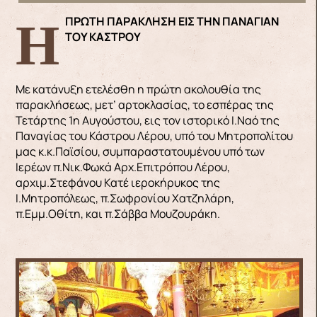
Η ΠΡΩΤΗ ΠΑΡΑΚΛΗΣΗ ΕΙΣ ΤΗΝ ΠΑΝΑΓΙΑΝ
ΤΟΥ ΚΑΣΤΡΟΥ
Με κατάνυξη ετελέσθη η πρώτη ακολουθία της
παρακλήσεως, μετ’ αρτοκλασίας, το εσπέρας της
Τετάρτης 1η Αυγούστου, εις τον ιστορικό Ι.Ναό της
Παναγίας του Κάστρου Λέρου, υπό του Μητροπολίτου
μας κ.κ.Παϊσίου, συμπαραστατουμένου υπό των
Ιερέων π.Νικ.Φωκά Αρχ.Επιτρόπου Λέρου,
αρχιμ.Στεφάνου Κατέ ιεροκήρυκος της
Ι.Μητροπόλεως, π.Σωφρονίου Χατζηλάρη,
π.Εμμ.Οθίτη, και π.Σάββα Μουζουράκη.