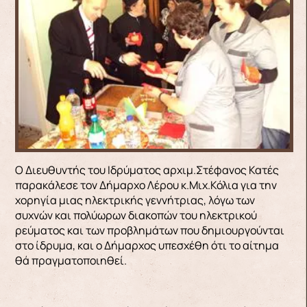
Ο Διευθυντής του Ιδρύματος αρχιμ.Στέφανος Κατές
παρακάλεσε τον Δήμαρχο Λέρου κ.Μιχ.Κόλια για την
χορηγία μιας ηλεκτρικής γεννήτριας, λόγω των
συχνών και πολύωρων διακοπών του ηλεκτρικού
ρεύματος και των προβλημάτων που δημιουργούνται
στο ίδρυμα, και ο Δήμαρχος υπεσχέθη ότι το αίτημα
θά πραγματοποιηθεί.