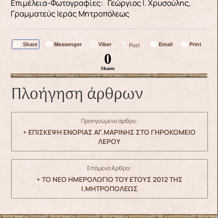
Επιμέλεια-Φωτογραφίες: Γεώργιος Ι. Χρυσούλης,
Γραμματεύς Ιεράς Μητροπόλεως
Messenger
Viber
Email
Print
Post
Share
0
Shares
Πλοήγηση άρθρων
Προηγούμενο άρθρο:
+ ΕΠΙΣΚΕΨΗ ΕΝΟΡΙΑΣ ΑΓ.ΜΑΡΙΝΗΣ ΣΤΟ ΓΗΡΟΚΟΜΕΙΟ
ΛΕΡΟΥ
Επόμενο Άρθρο:
+ ΤΟ ΝΕΟ ΗΜΕΡΟΛΟΓΙΟ ΤΟΥ ΕΤΟΥΣ 2012 ΤΗΣ
Ι.ΜΗΤΡΟΠΟΛΕΩΣ