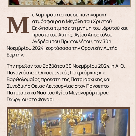
Με λαμπρότητα και σε πανηγυρική
ατμόσφαιρα η Μεγάλη του Χριστού
Εκκλησία τίμησε τη μνήμη του ιδρυτού και
προστάτου Αυτής, Αγίου Αποστόλου
Ανδρέου του Πρωτοκλήτου, την 30ή
Νοεμβρίου 2024, εορτάσασα την Θρονικήν Αυτής
Εορτήν.
Την πρωΐαν του Σαββάτου 30 Νοεμβρίου 2024, η Α. Θ.
Παναγιότης ο Οικουμενικός Πατριάρχης κ.κ.
Βαρθολομαίος προέστη της Πατριαρχικής και
Συνοδικής Θείας Λειτουργίας στον Πάνσεπτο
Πατριαρχικό Ναό του Αγίου Μεγαλομάρτυρος
Γεωργίου στο Φανάρι.